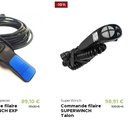
-10%
 pieces
SuperWinch
89,10 €
98,91 €
filaire
Commande filaire
99,00 €
109,90 €
NCH EXP
SUPERWINCH
Talon