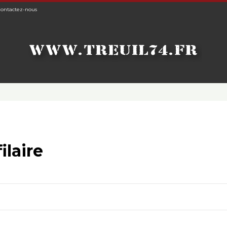
ontactez-nous
laire