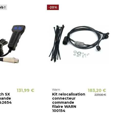
eb !
-20%
Warn
131,99 €
183,20 €
ch SX
Kit relocalisation
229,00 €
mande
connecteur
-42654
commande
filaire WARN
100154