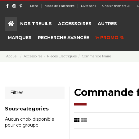
Liens
Mode de Paiement
Livraisons
Choisir mon treuil
C
NOS TREUILS
ACCESSOIRES
AUTRES
MARQUES
RECHERCHE AVANCÉE
% PROMO %
Accueil
Accessoires
Pieces Electriques
Commande filaire
Commande fi
Filtres
Sous-catégories
Aucun choix disponible
pour ce groupe