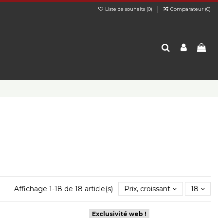
Liste de souhaits (
0
)
Comparateur (
0
)
Affichage 1-18 de 18 article(s)
Prix, croissant
18
Exclusivité web !