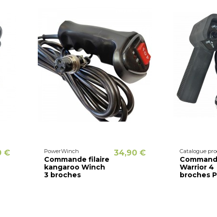
PowerWinch
Catalogue pro
0 €
34,90 €
Commande filaire
Commande 
kangaroo Winch
Warrior 4
3 broches
broches P