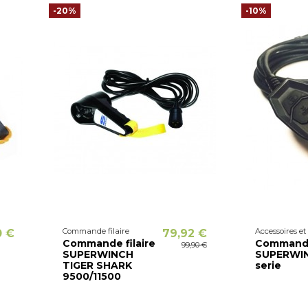
-20%
-10%
Commande filaire
Accessoires et
0 €
79,92 €
Commande filaire
Commande 
99,90 €
SUPERWINCH
SUPERWI
TIGER SHARK
serie
9500/11500