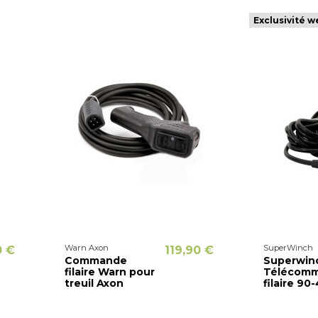
Exclusivité w
Warn Axon
SuperWinch
0 €
119,90 €
Commande
Superwin
filaire Warn pour
Télécom
treuil Axon
filaire 90