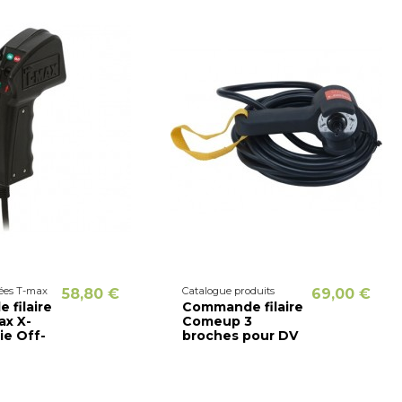
ées T-max
Catalogue produits
58,80 €
69,00 €
filaire
Commande filaire
ax X-
Comeup 3
ie Off-
broches pour DV