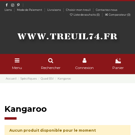
Liens
Mode de Paiement
Livraisons
Choisir mon treuil
Contactez-nous
Liste de souhaits (
0
)
Comparateur (
0
)
0
Menu
Rechercher
Connexion
Panier
Accueil
Spécifiques
Quad SSV
Kangaroo
Kangaroo
Aucun produit disponible pour le moment