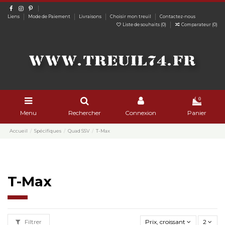
Liens
Mode de Paiement
Livraisons
Choisir mon treuil
Contactez-nous
Liste de souhaits (
0
)
Comparateur (
0
)
0
Menu
Rechercher
Connexion
Panier
Accueil
Spécifiques
Quad SSV
T-Max
T-Max
Filtrer
Prix, croissant
2