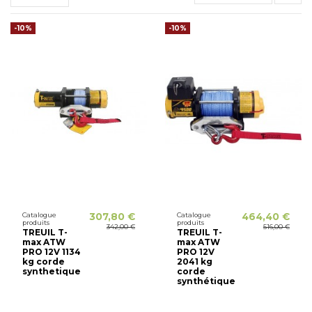
-10%
-10%
Catalogue
307,80 €
Catalogue
464,40 €
produits
produits
342,00 €
516,00 €
TREUIL T-
TREUIL T-
max ATW
max ATW
PRO 12V 1134
PRO 12V
kg corde
2041 kg
synthetique
corde
synthétique