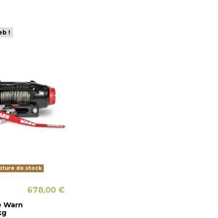
eb !
ture de stock
678,00 €
e Warn
kg