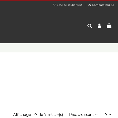
Liste de souhaits (
0
)
Comparateur (
0
)
Affichage 1-7 de 7 article(s)
Prix, croissant
7