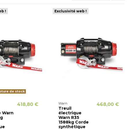
eb !
Exclusivité web !
ture de stock
Warn
418,80 €
468,00 €
Treuil
e Warn
électrique
kg
Warn R35
1588kg Corde
ue
synthétique