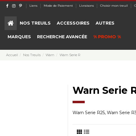
Liens
Mode de Paiement
Livraisons
Choisir mon treuil
C
NOS TREUILS
ACCESSOIRES
AUTRES
MARQUES
RECHERCHE AVANCÉE
% PROMO %
Accueil
Nos Treuils
Warn
Warn Serie R
Warn Serie 
Warn Serie R25, Warn Serie R