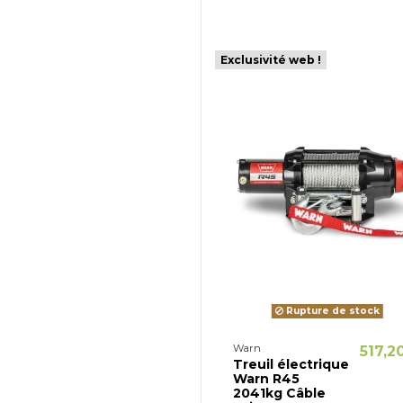
Exclusivité web !
Rupture de stock
Warn
517,2
Treuil électrique
Warn R45
2041kg Câble