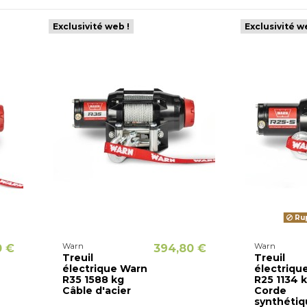
Exclusivité web !
Exclusivité w
Rup
Warn
Warn
0 €
394,80 €
Treuil
Treuil
électrique Warn
électriqu
R35 1588 kg
R25 1134 
Câble d'acier
Corde
synthétiq