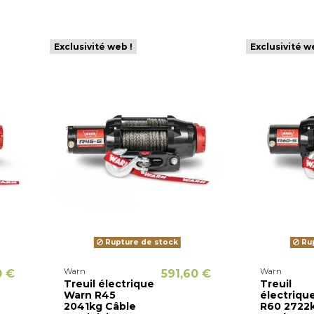
Exclusivité web !
Exclusivité w
Rupture de stock
Rup
Warn
Warn
0 €
591,60 €
Treuil électrique
Treuil
Warn R45
électriqu
2041kg Câble
R60 2722