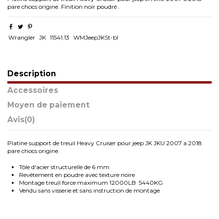
pare chocs origine. Finition noir poudré .
Wrangler
JK
11541.13
WMJeepJKSt-bl
Description
Accessoires
Moyen de paiement
Avis
(0)
Platine support de treuil Heavy Cruiser pour jeep JK JKU 2007 a 2018
pare chocs origine.
Tôle d'acier structurelle de 6 mm
Revêtement en poudre avec texture noire
Montage treuil force maximum 12000LB 5440KG
Vendu sans visserie et sans instruction de montage