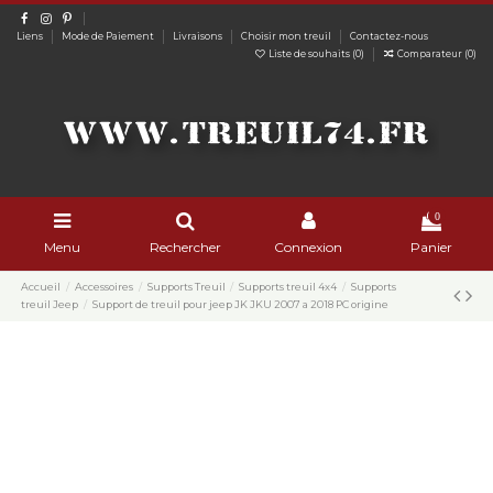
Liens
Mode de Paiement
Livraisons
Choisir mon treuil
Contactez-nous
Liste de souhaits (
0
)
Comparateur (
0
)
0
Menu
Rechercher
Connexion
Panier
Accueil
Accessoires
Supports Treuil
Supports treuil 4x4
Supports
treuil Jeep
Support de treuil pour jeep JK JKU 2007 a 2018 PC origine