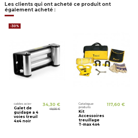
Les clients qui ont acheté ce produit ont
également acheté :
-30%
cables acier
34,30 €
Catalogue
117,60 €
produits
Galet de
49,00 €
Kit
guidage a 4
Accessoires
voies treuil
treuillage
4x4 noir
T-max 4x4