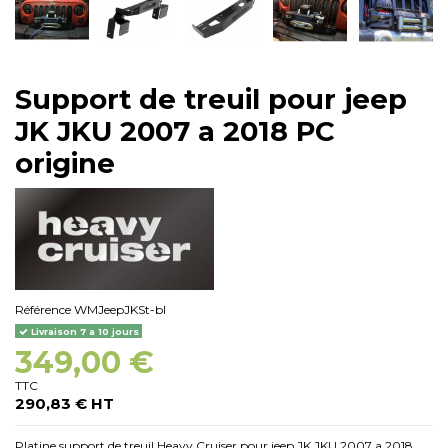
Support de treuil pour jeep
JK JKU 2007 a 2018 PC
origine
Référence
WMJeepJKSt-bl
Livraison 7 a 10 jours
349,00 €
TTC
290,83 € HT
Platine support de treuil Heavy Cruiser pour jeep JK JKU 2007 a 2018