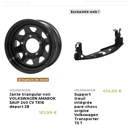
Exclusivité web !
Rupture de stock
VOLKSWAGEN
VOLKSWAGEN
414,00 €
Jante triangular noir
Support
VOLKSWAGEN AMAROK
treuil
SAUF 240 CV 7X16
intégrée
deport 28
pare-chocs
origine
101,99 €
Volkswagen
Transporter
T5 T