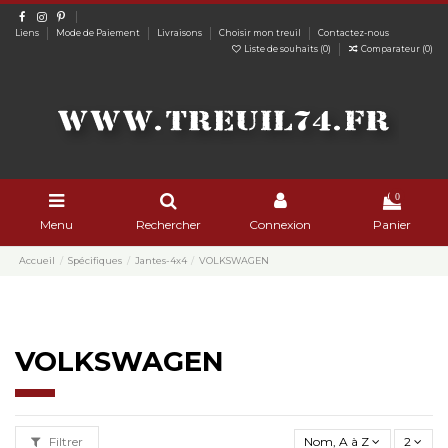
Liens
Mode de Paiement
Livraisons
Choisir mon treuil
Contactez-nous
Liste de souhaits (
0
)
Comparateur (
0
)
0
Menu
Rechercher
Connexion
Panier
Accueil
Spécifiques
Jantes-4x4
VOLKSWAGEN
VOLKSWAGEN
Filtrer
Nom, A à Z
2