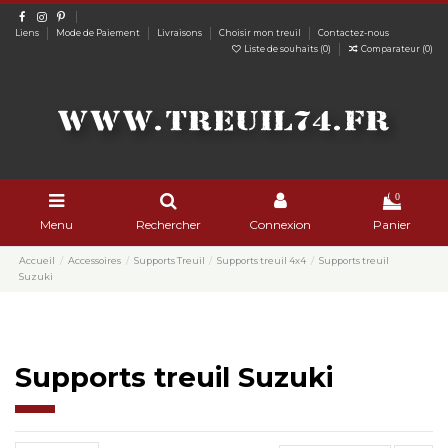
Liens
Mode de Paiement
Livraisons
Choisir mon treuil
Contactez-nous
Liste de souhaits (
0
)
Comparateur (
0
)
0
Menu
Rechercher
Connexion
Panier
Accueil
Accessoires
Supports Treuil
Supports treuil 4x4
Supports treuil
Suzuki
Supports treuil Suzuki