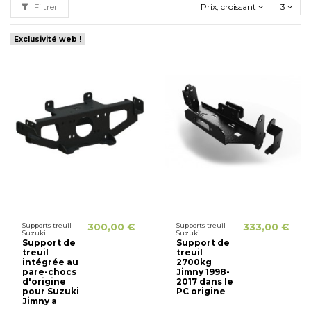
Filtrer
Prix, croissant
3
Exclusivité web !
Supports treuil
300,00 €
Supports treuil
333,00 €
Suzuki
Suzuki
Support de
Support de
treuil
treuil
intégrée au
2700kg
pare-chocs
Jimny 1998-
d'origine
2017 dans le
pour Suzuki
PC origine
Jimny a