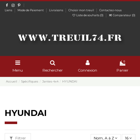
Liens
Mode de Paiement
Livraisons
Choisir mon treuil
Contactez-nous
Liste de souhaits (
0
)
Comparateur (
0
)
0
Menu
Rechercher
Connexion
Panier
Accueil
Spécifiques
Jantes-4x4
HYUNDAI
HYUNDAI
Filtrer
Nom, A à Z
16