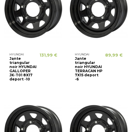
HYUNDAI
131,99 €
HYUNDAI
89,99 €
Jante
Jante
triangular
triangular
noir HYUNDAI
noir HYUNDAI
GALLOPER
TERRACAN HP
JK-T01 8X17
7X15 deport
deport -10
-6