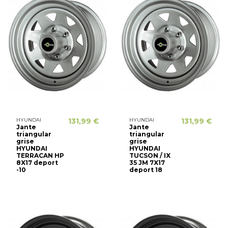
HYUNDAI
131,99 €
HYUNDAI
131,99 €
Jante
Jante
triangular
triangular
grise
grise
HYUNDAI
HYUNDAI
TERRACAN HP
TUCSON / IX
8X17 deport
35 JM 7X17
-10
deport 18