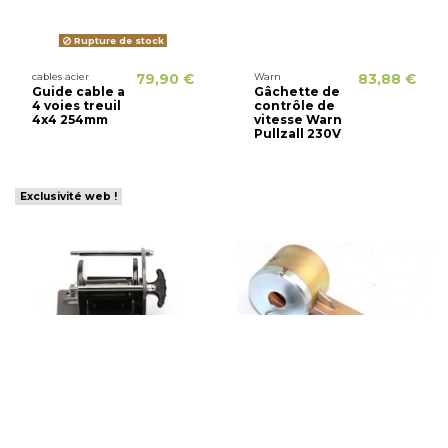
Rupture de stock
cables acier
79,90 €
Warn
83,88 €
Guide cable a
Gâchette de
4 voies treuil
contrôle de
4x4 254mm
vitesse Warn
Pullzall 230V
Exclusivité web !
Rupture de stock