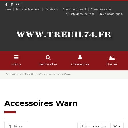
Liens
Mode de Paiement
Livraisons
Choisir mon treuil
Contactez-nous
Liste de souhaits (
0
)
Comparateur (
0
)
0
Menu
Rechercher
Connexion
Panier
Accueil
Nos Treuils
Warn
Accessoires Warn
Accessoires Warn
Filtrer
Prix, croissant
24