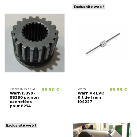
Exclusivité web !
Pieces 8274 et GP
59,90 €
Warn
59,99 €
Warn 15879 -
Warn VR EVO
98380 pignon
Kit de frein
cannelées
104227
pour 8274
Exclusivité web !