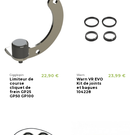
Gigglepin
22,90 €
Warn
23,99 €
Limiteur de
Warn VR EVO
course
Kit de joints
cliquet de
et bagues
frein GP25
104228
GP50 GP100