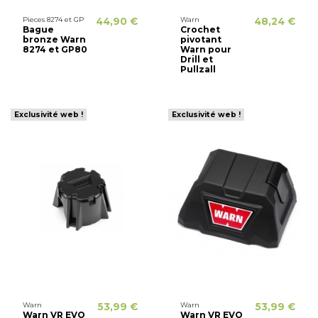
Pieces 8274 et GP
44,90 €
Warn
48,24 €
Bague
Crochet
bronze Warn
pivotant
8274 et GP80
Warn pour
Drill et
Pullzall
Exclusivité web !
Exclusivité web !
Warn
53,99 €
Warn
53,99 €
Warn VR EVO
Warn VR EVO