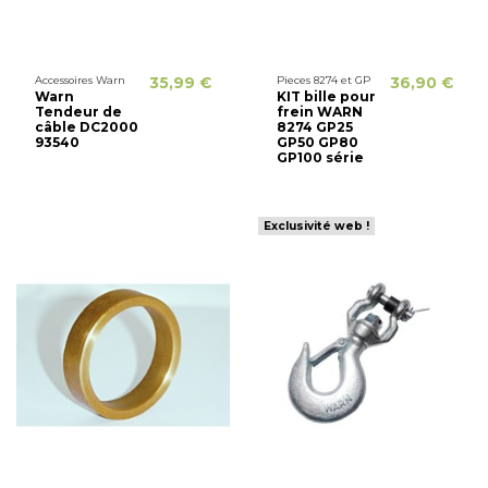
Accessoires Warn
35,99 €
Pieces 8274 et GP
36,90 €
Warn
KIT bille pour
Tendeur de
frein WARN
câble DC2000
8274 GP25
93540
GP50 GP80
GP100 série
Exclusivité web !