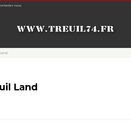
ontactez-nous
 Land
uil Land