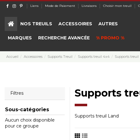
Liens
Mode de Paiement
Livraisons
Choisir mon treuil
C
NOS TREUILS
ACCESSOIRES
AUTRES
MARQUES
RECHERCHE AVANCÉE
% PROMO %
Accueil
Accessoires
Supports Treuil
Supports treuil 4x4
Supports treuil
Supports tre
Filtres
Sous-catégories
Supports treuil Land
Aucun choix disponible
pour ce groupe