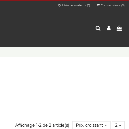
Liste de souhaits (
0
)
Comparateur (
0
)
Affichage 1-2 de 2 article(s)
Prix, croissant
2