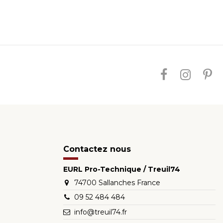
Contactez nous
EURL Pro-Technique / Treuil74
74700 Sallanches France
09 52 484 484
info@treuil74.fr