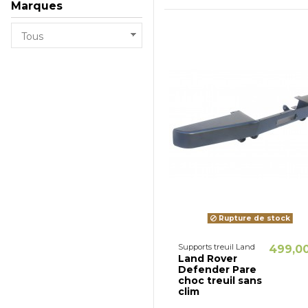
Marques
Rupture de stock
Supports treuil Land
499,0
Land Rover
Defender Pare
choc treuil sans
clim