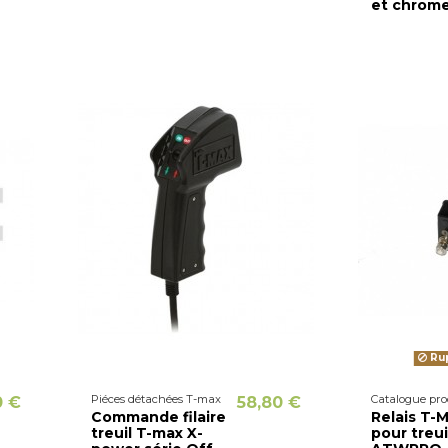
et chrom
Rup
Piéces détachées T-max
Catalogue pro
0 €
58,80 €
Commande filaire
Relais T-M
treuil T-max X-
pour treu