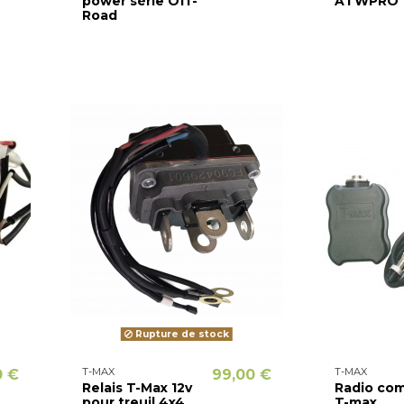
power série Off-
ATWPRO
Road
Rupture de stock
T-MAX
T-MAX
0 €
99,00 €
Relais T-Max 12v
Radio co
pour treuil 4x4
T-max