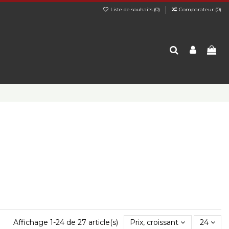
Liste de souhaits (
0
)
Comparateur (
0
)
Affichage 1-24 de 27 article(s)
Prix, croissant
24