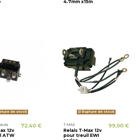
e
4.7mm x15m
ture de stock
Rupture de stock
duits
T-MAX
72,40 €
99,00 €
ax 12v
Relais T-Max 12v
il ATW
pour treuil EWI