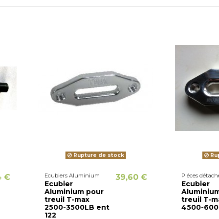
Rupture de stock
Rup
Ecubiers Aluminium
Piéces détach
4 €
39,60 €
Ecubier
Ecubier
Aluminium pour
Aluminiu
treuil T-max
treuil T-m
2500-3500LB ent
4500-60
122