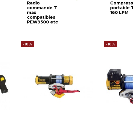
Radio
Compress
commande T-
portable 
max
160 LPM
compatibles
PEW9500 etc
-10%
-10%