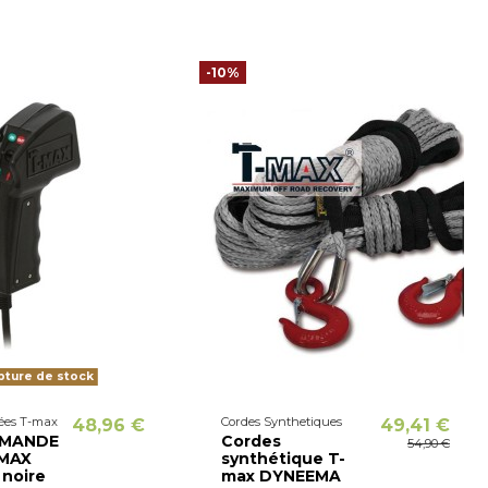
-10%
ture de stock
ées T-max
Cordes Synthetiques
48,96 €
49,41 €
MANDE
Cordes
54,90 €
 MAX
synthétique T-
 noire
max DYNEEMA