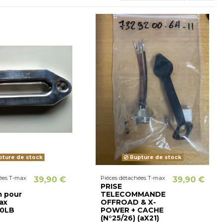
ture de stock
Rupture de stock
ées T-max
Piéces détachées T-max
39,90 €
39,90 €
PRISE
m pour
TELECOMMANDE
ax
OFFROAD & X-
00LB
POWER + CACHE
(N°25/26) (aX21)