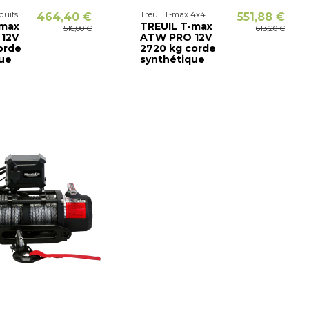
duits
Treuil T-max 4x4
464,40 €
551,88 €
-max
TREUIL T-max
516,00 €
613,20 €
12V
ATW PRO 12V
orde
2720 kg corde
ue
synthétique