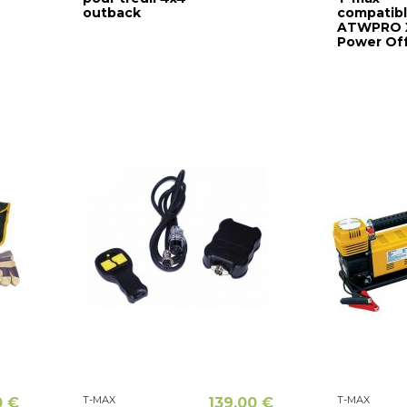
outback
compatib
ATWPRO 
Power Off
T-MAX
T-MAX
0 €
139,00 €