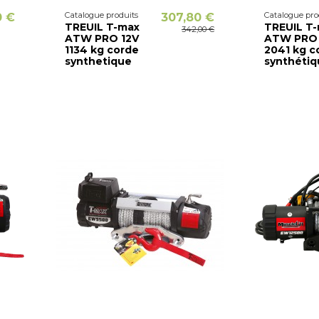
Catalogue produits
Catalogue pro
0 €
307,80 €
TREUIL T-max
TREUIL T
342,00 €
ATW PRO 12V
ATW PRO 
1134 kg corde
2041 kg c
synthetique
synthétiq