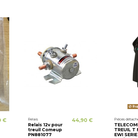
Rup
Relais
Piéces détach
0 €
44,90 €
Relais 12v pour
TELECOM
treuil Comeup
TREUIL T
PN881077
EWI SERIE