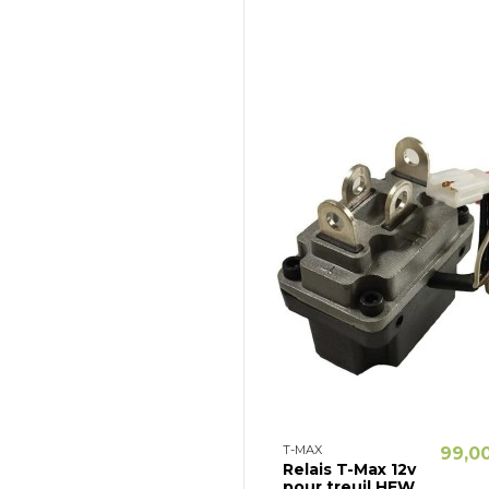
T-MAX
99,0
Relais T-Max 12v
pour treuil HEW