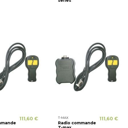
series
T-MAX
111,60 €
111,60 €
mmande
Radio commande
T-max