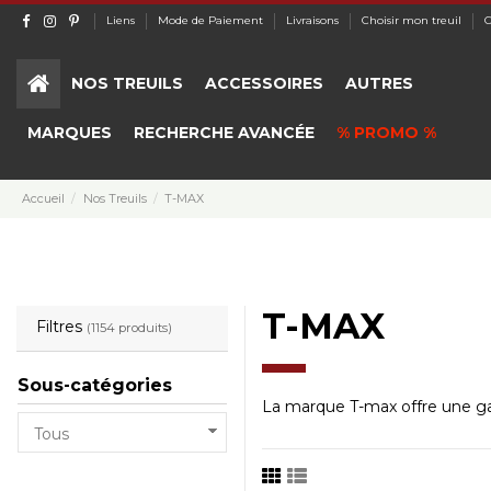
Liens
Mode de Paiement
Livraisons
Choisir mon treuil
C
NOS TREUILS
ACCESSOIRES
AUTRES
MARQUES
RECHERCHE AVANCÉE
% PROMO %
Accueil
Nos Treuils
T-MAX
T-MAX
Filtres
(1154 produits)
Sous-catégories
La marque T-max offre une gamm