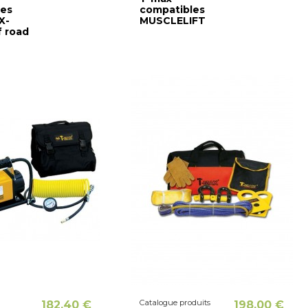
les
compatibles
X-
MUSCLELIFT
 road
Catalogue produits
182,40 €
198,00 €