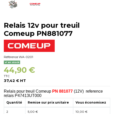
Relais 12v pour treuil
Comeup PN881077
Référence
WA-0201
en stock
44,90 €
TTC
37,42 € HT
Relais pour treuil Comeup
PN 881077
(12V) reference
relais P47413UT000
Quantité
Remise sur prix unitaire
Vous économisez
2
5,00 €
10,00 €