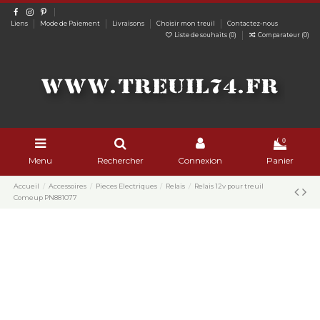
Liens
Mode de Paiement
Livraisons
Choisir mon treuil
Contactez-nous
Liste de souhaits (
0
)
Comparateur (
0
)
0
Menu
Rechercher
Connexion
Panier
Accueil
Accessoires
Pieces Electriques
Relais
Relais 12v pour treuil
Comeup PN881077