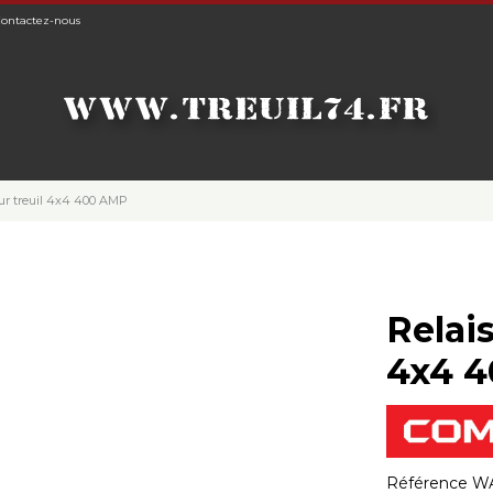
ontactez-nous
ur treuil 4x4 400 AMP
Relai
4x4 
Référence
WA