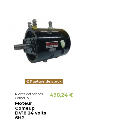
Rupture de stock
Pièces détachées
498,24 €
Comeup
Moteur
Comeup
DV18 24 volts
6HP