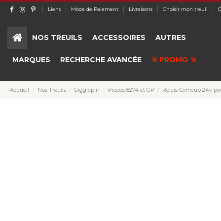
Liens
Mode de Paiement
Livraisons
Choisir mon treuil
C
NOS TREUILS
ACCESSOIRES
AUTRES
MARQUES
RECHERCHE AVANCÉE
% PROMO %
Accueil
Nos Treuils
Gigglepin
Pieces 8274 et GP
Relais Comeup 24v po