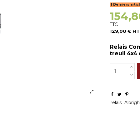
Derniers artic
154,8
TTC
129,00 € HT
Relais Com
treuil 4x4
relais
Albrigh