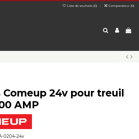
Liste de souhaits (
0
)
Comparateur (
0
)
s Comeup 24v pour treuil
400 AMP
-0204-24v