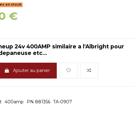
les en stock
0 €
eup 24v 400AMP similaire a l'Albright pour
 depaneuse etc...
Ajouter au panier
t
400amp
PN 881356
TA-0907