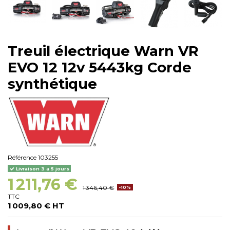
Treuil électrique Warn VR
EVO 12 12v 5443kg Corde
synthétique
Référence
103255
Livraison 3 a 5 jours
1 211,76 €
1 346,40 €
-10%
TTC
1 009,80 € HT