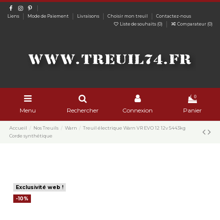
Liens
Mode de Paiement
Livraisons
Choisir mon treuil
Contactez-nous
Liste de souhaits (
0
)
Comparateur (
0
)
0
Menu
Rechercher
Connexion
Panier
Accueil
Nos Treuils
Warn
Treuil électrique Warn VR EVO 12 12v 5443kg
Corde synthétique
Exclusivité web !
-10%