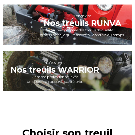
Longévité
Nos treuils RUNVA
Runva propose des treuils de qualité
professionnelle qui résistent à l'épreuve du temps.
Professionnel
Nos treuils WARRIOR
Gamme professionnel avec
un excellent rapport qualité prix.
Choisir son treuil