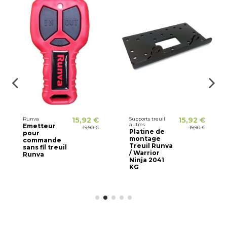
Runva
15,92 €
Supports treuil
15,92 €
autres
Emetteur
19,90 €
19,90 €
Platine de
pour
montage
commande
Treuil Runva
sans fil treuil
/ Warrior
Runva
Ninja 2041
KG