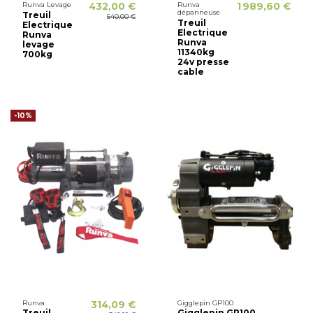
Runva Levage
432,00 €
Runva
1 989,60 €
dépanneuse
Treuil
540,00 €
Treuil
Electrique
Electrique
Runva
Runva
levage
11340kg
700kg
24v presse
cable
-10%
Runva
314,09 €
Gigglepin GP100
Treuil
Gigglepin GP100