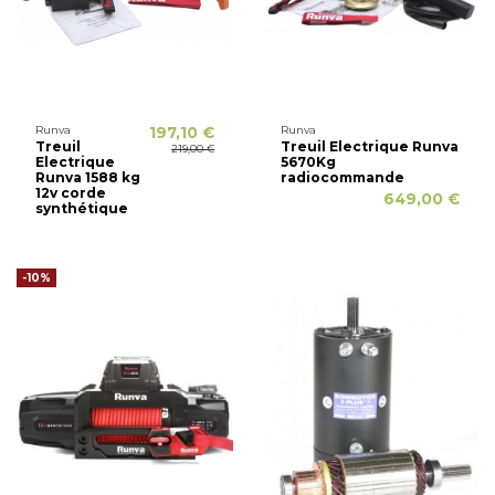
Runva
197,10 €
Runva
Treuil
Treuil Electrique Runva
219,00 €
Electrique
5670Kg
Runva 1588 kg
radiocommande
12v corde
649,00 €
synthétique
-10%