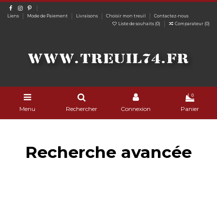
Liens
Mode de Paiement
Livraisons
Choisir mon treuil
Contactez-nous
Liste de souhaits (
0
)
Comparateur (
0
)
0
Menu
Rechercher
Connexion
Panier
Recherche avancée