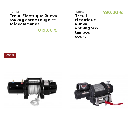
Runva
Runva
490,00 €
Treuil Electrique Runva
Treuil
6547Kg corde rouge et
Electrique
telecommande
Runva
4309kg SG2
819,00 €
tambour
court
-20%