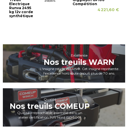
348,99 €
Electrique
Compétition
Runva 2495
4 221,60 €
kg 12v corde
synthétique
Excellence
Nos treuils WARN
L'insigne rouge WARN®. Cet insigne représente
l'excellence hors route depuis plus de 70 ans.
Qualité
Nos treuils COMEUP
Qualité irréprochable assemblé dans un
atelier certification TÜV Nord ISO 9001