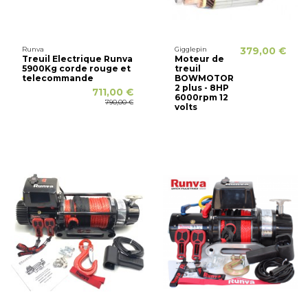
Runva
Gigglepin
379,00 €
Treuil Electrique Runva
Moteur de
5900Kg corde rouge et
treuil
telecommande
BOWMOTOR
2 plus - 8HP
711,00 €
6000rpm 12
790,00 €
volts