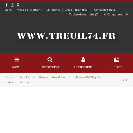
Liens
Mode de Paiement
Livraisons
Choisir mon treuil
Contactez-nous
Liste de souhaits (
0
)
Comparateur (
0
)
0
Menu
Rechercher
Connexion
Panier
Accueil
Nos Treuils
Runva
Treuil Electrique Runva 6500Kg 12v
radiocommande