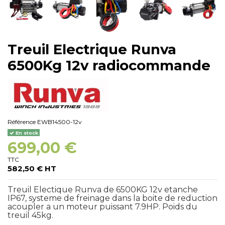
Treuil Electrique Runva
6500Kg 12v radiocommande
Référence
EWB14500-12v
En stock
699,00 €
TTC
582,50 € HT
Treuil Electique Runva de 6500KG 12v etanche
IP67, systeme de freinage dans la boite de reduction
acoupler a un moteur puissant 7.9HP. Poids du
treuil 45kg.