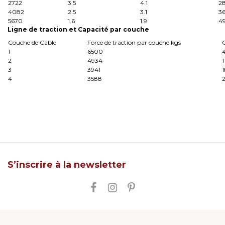
2722
3.5
4.1
2
4082
2.5
3.1
3
5670
1.6
1.9
4
Ligne d
e traction et Capacité par couche
Couche de Câble
Force de traction par couche kgs
1
6500
4
2
4934
1
3
3941
1
4
3588
2
S’inscrire à la newsletter