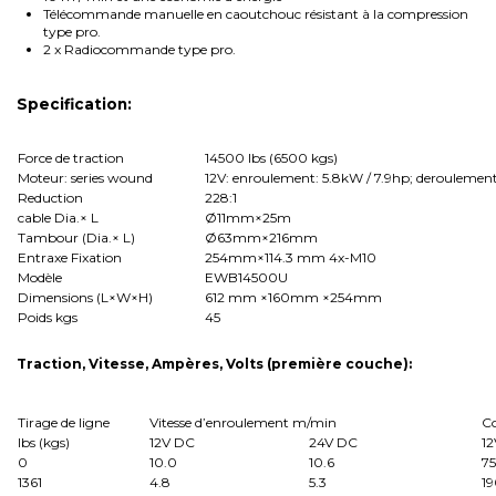
Télécommande manuelle en caoutchouc résistant à la compression
type pro.
2 x Radiocommande type pro.
Specification:
Force de traction
14500 lbs (6500 kgs)
Moteur: series wound
12V: enroulement: 5.8kW / 7.9hp; deroulement
Reduction
228:1
cable Dia.× L
Ø11mm×25m
Tambour (Dia.× L)
Ø63mm×216mm
Entraxe Fixation
254mm×114.3 mm 4x-M10
Modèle
EWB14500U
Dimensions (L×W×H)
612 mm ×160mm ×254mm
Poids kgs
45
Traction, Vitesse, Ampères, Volts (première couche):
Tirage de ligne
Vitesse d’enroulement m/min
C
Ibs (kgs)
12V DC
24V DC
1
0
10.0
10.6
75
1361
4.8
5.3
1