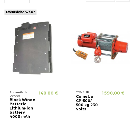
Exclusivité web !
Appareils de
148,80 €
COMEUP
1 590,00 €
Levage
ComeUp
Block Winde
CP-500/
Batterie
500 kg 230
Lithium-ion
Volts
battery
4000 mAh