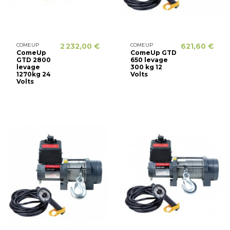
COMEUP
2 232,00 €
COMEUP
621,60 €
ComeUp
ComeUp GTD
GTD 2800
650 levage
levage
300 kg 12
1270kg 24
Volts
Volts