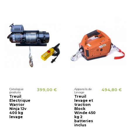
Catalogue
399,00 €
Appareils de
494,80 €
produits
Levage
Treuil
Treuil
Electrique
levage et
Warrior
traction
Ninja 12v
Block
400 kg
Winde 450
levage
kg 2
batteries
inclus