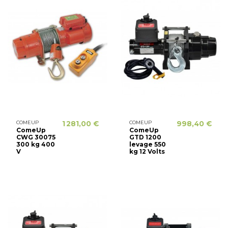
COMEUP
1 281,00 €
COMEUP
998,40 €
ComeUp
ComeUp
CWG 30075
GTD 1200
300 kg 400
levage 550
V
kg 12 Volts