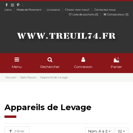
Liens
Mode de Paiement
Livraisons
Choisir mon treuil
Contactez-nous
Liste de souhaits (
0
)
Comparateur (
0
)
0
Menu
Rechercher
Connexion
Panier
Accueil
Spécifiques
Appareils de Levage
Appareils de Levage
Filtrer
Nom, A à Z
22