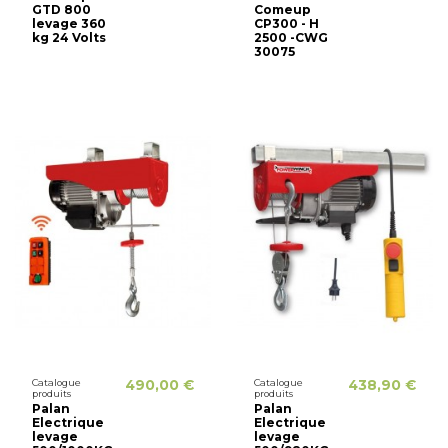
GTD 800
Comeup
levage 360
CP300 - H
kg 24 Volts
2500 -CWG
30075
Catalogue
490,00 €
Catalogue
438,90 €
produits
produits
Palan
Palan
Electrique
Electrique
levage
levage