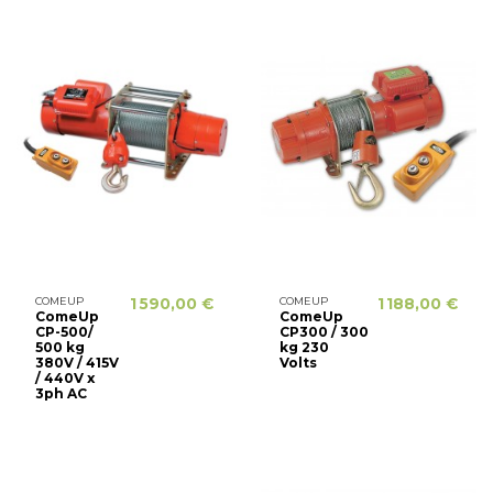
COMEUP
1 590,00 €
COMEUP
1 188,00 €
ComeUp
ComeUp
CP-500/
CP300 / 300
500 kg
kg 230
380V / 415V
Volts
/ 440V x
3ph AC