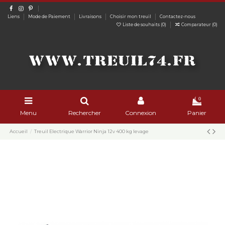
Liens
Mode de Paiement
Livraisons
Choisir mon treuil
Contactez-nous
Liste de souhaits (
0
)
Comparateur (
0
)
0
Menu
Rechercher
Connexion
Panier
Accueil
Treuil Electrique Warrior Ninja 12v 400 kg levage