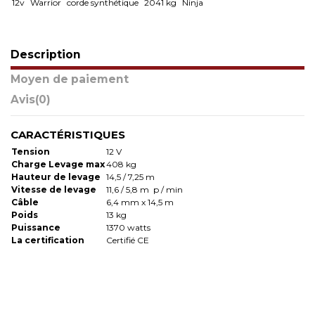
12v
Warrior
corde synthétique
2041 kg
Ninja
Description
Moyen de paiement
Avis
(0)
CARACTÉRISTIQUES
Tension
12 V
Charge Levage max
408 kg
Hauteur de levage
14,5 / 7,25 m
Vitesse de levage
11,6 / 5,8 m p / min
Câble
6,4 mm x 14,5 m
Poids
13 kg
Puissance
1370 watts
La certification
Certifié CE