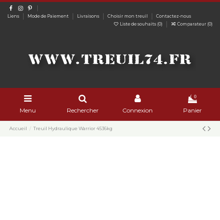
Liens
Mode de Paiement
Livraisons
Choisir mon treuil
Contactez-nous
Liste de souhaits (
0
)
Comparateur (
0
)
0
Menu
Rechercher
Connexion
Panier
Accueil
Treuil Hydraulique Warrior 4536kg