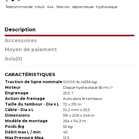
Telecommande
treuil
4x4
Warrior
dépanneuse
hydraulique
Description
Accessoires
Moyen de paiement
Avis
(0)
CARACTÉRISTIQUES
Traction de ligne nominale
10000 lb (4536 kg)
Moteur
Disque hydraulique 65 ml / r
Engrenage
25,5: 1
Action de freinage
Auto dans le tambour
Taille du tambour - Dia x L
72 x 219 m
Câble - Dia x L
10,2 mm x 25,5
Dimensions
519 x 206 x 246 m
Modèle de montage
254 x 114,3 m
Poids (kg
53 kg
Débit max L / min
45
Max Pressure Mpa
12,5