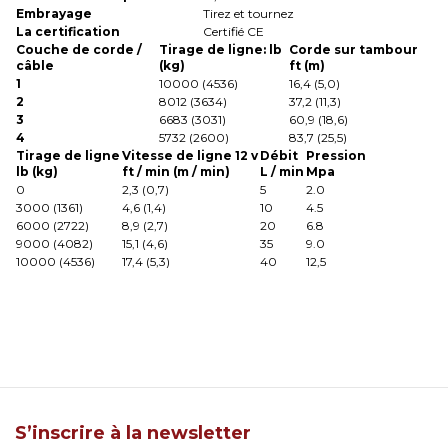
Embrayage
Tirez et tournez
La certification
Certifié CE
Couche de corde /
Tirage de ligne: lb
Corde sur tambour
câble
(kg)
ft (m)
1
10000 (4536)
16,4 (5,0)
2
8012 (3634)
37,2 (11,3)
3
6683 (3031)
60,9 (18,6)
4
5732 (2600)
83,7 (25,5)
Tirage de ligne
Vitesse de ligne 12 v
Débit
Pression
lb (kg)
ft / min (m / min)
L / min
Mpa
0
2,3 (0,7)
5
2.0
3000 (1361)
4,6 (1,4)
10
4.5
6000 (2722)
8,9 (2,7)
20
6.8
9000 (4082)
15,1 (4,6)
35
9.0
10000 (4536)
17,4 (5,3)
40
12,5
S’inscrire à la newsletter