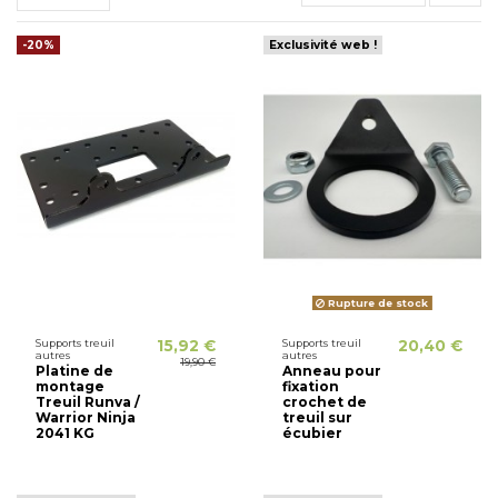
-20%
Exclusivité web !
Rupture de stock
Supports treuil
15,92 €
Supports treuil
20,40 €
autres
autres
19,90 €
Platine de
Anneau pour
montage
fixation
Treuil Runva /
crochet de
Warrior Ninja
treuil sur
2041 KG
écubier