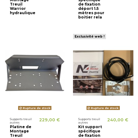
Treuil
de fixation
Warrior
déport 1.5
hydraulique
mètres pour
boitier rela
Exclusivité web !
Rupture de stock
Rupture de stock
Supports treuil
229,00 €
Supports treuil
240,00 €
autres
autres
Platine de
Kit support
Montage
spécifique
Treuil
de fixation