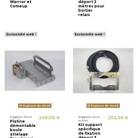
Warrior et
déport 2
Comeup
mètres pour
boitier
relais
Exclusivité web !
Exclusivité web !
Rupture de stock
Rupture de stock
Supports Treuil
249,00 €
Supports treuil
252,00 €
autres
Platine
Kit support
démontable
spécifique
boule
de fixation
attelage
déport 3