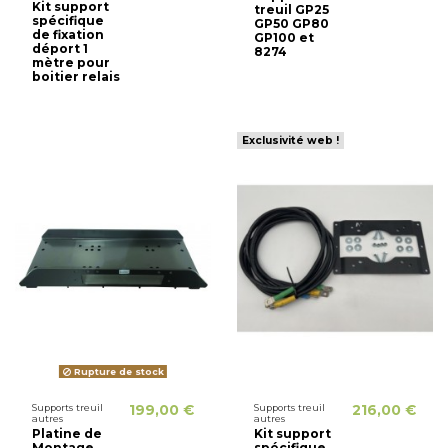
Kit support
treuil GP25
spécifique
GP50 GP80
de fixation
GP100 et
déport 1
8274
mètre pour
boitier relais
Exclusivité web !
Rupture de stock
Supports treuil
199,00 €
Supports treuil
216,00 €
autres
autres
Platine de
Kit support
Montage
spécifique