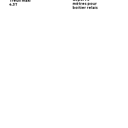
Treuil maxi
mètres pour
4.3T
boitier relais
Exclusivité web !
Supports treuil
351,60 €
autres
Berceau
amovible
Support de
treuil 3.6T-
5.4T - carré