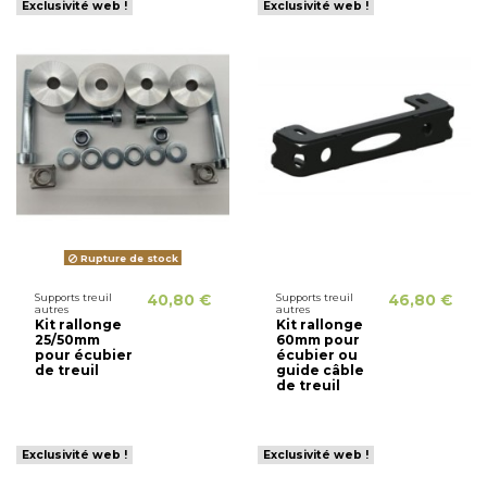
Exclusivité web !
Exclusivité web !
Rupture de stock
Supports treuil
40,80 €
Supports treuil
46,80 €
autres
autres
Kit rallonge
Kit rallonge
25/50mm
60mm pour
pour écubier
écubier ou
de treuil
guide câble
de treuil
Exclusivité web !
Exclusivité web !