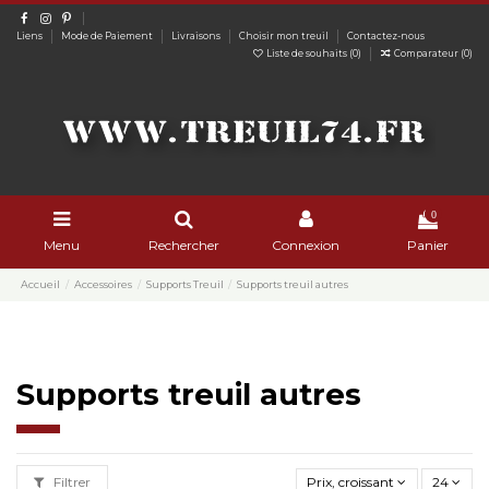
Liens
Mode de Paiement
Livraisons
Choisir mon treuil
Contactez-nous
Liste de souhaits (
0
)
Comparateur (
0
)
0
Menu
Rechercher
Connexion
Panier
Accueil
Accessoires
Supports Treuil
Supports treuil autres
Supports treuil autres
Filtrer
Prix, croissant
24