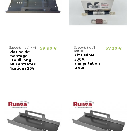
Supports treuil 4x4
59,90 €
Supports treuil
67,20 €
autres
Platine de
Kit fusible
montage
500A
Treuil long
alimentation
600 entraxes
treuil
fixations 254