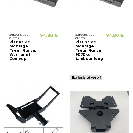
Supports treuil
94,80 €
Supports treuil
94,80 €
autres
autres
Platine de
Platine de
Montage
Montage
Treuil Runva,
Treuil Runva
Warrior et
9070kg
Comeup
tambour long
Exclusivité web !