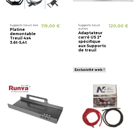
Supports treuil 4x4
119,00 €
Supports treuil
120,00 €
autres
Platine
Adaptateur
demontable
carré US 2"
Treuil 4x4
spécifique
3.6t-5,4t
aux Supports
de treuil
Exclusivité web !