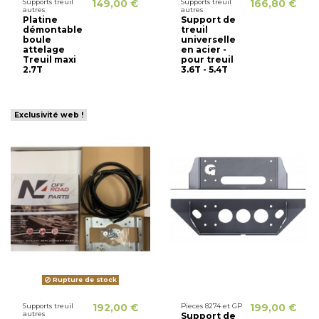
Supports treuil
149,00 €
Supports treuil
166,80 €
autres
autres
Platine
Support de
démontable
treuil
boule
universelle
attelage
en acier -
Treuil maxi
pour treuil
2.7T
3.6T - 5.4T
Exclusivité web !
Rupture de stock
Supports treuil
192,00 €
Pieces 8274 et GP
199,00 €
autres
Support de