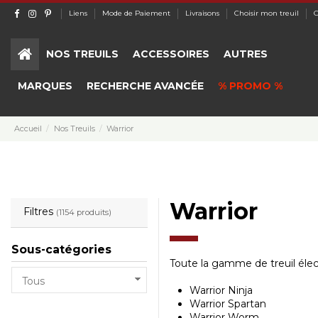
Liens
Mode de Paiement
Livraisons
Choisir mon treuil
C
NOS TREUILS
ACCESSOIRES
AUTRES
MARQUES
RECHERCHE AVANCÉE
% PROMO %
Accueil
Nos Treuils
Warrior
Warrior
Filtres
(1154 produits)
Sous-catégories
Toute la gamme de treuil éle
Warrior Ninja
Warrior Spartan
Warrior Worm