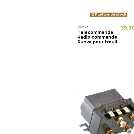
Rupture de stock
Runva
39,9
Telecommande
Radio commande
Runva pour treuil