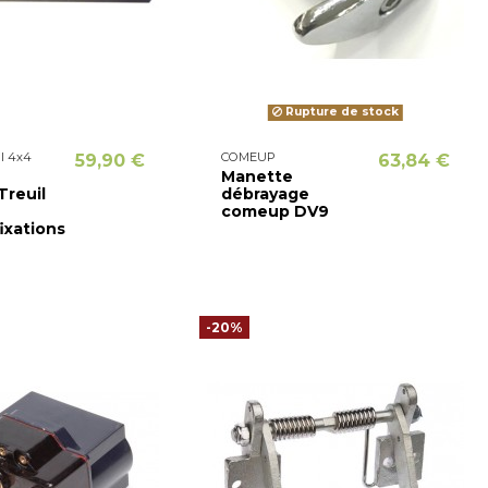
Rupture de stock
il 4x4
COMEUP
59,90 €
63,84 €
e
Manette
reuil
débrayage
comeup DV9
ixations
-20%