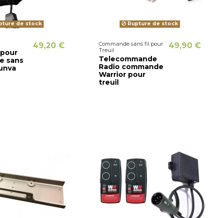
ture de stock
Rupture de stock
Commande sans fil pour
49,20 €
49,90 €
Treuil
 pour
Telecommande
 sans
Radio commande
Runva
Warrior pour
treuil