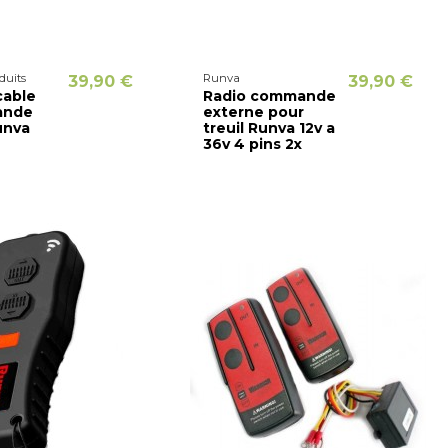
duits
Runva
39,90 €
39,90 €
cable
Radio commande
ande
externe pour
unva
treuil Runva 12v a
36v 4 pins 2x