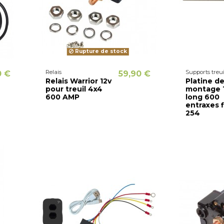
Rupture de stock
Relais
Supports treu
0 €
59,90 €
Relais Warrior 12v
Platine d
pour treuil 4x4
montage T
600 AMP
long 600
entraxes f
254