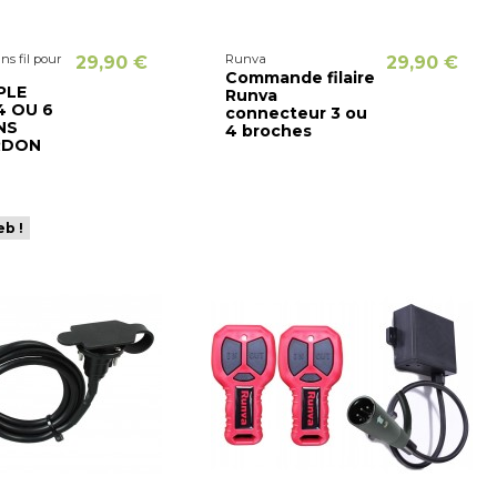
s fil pour
Runva
29,90 €
29,90 €
Commande filaire
PLE
Runva
4 OU 6
connecteur 3 ou
NS
4 broches
RDON
eb !