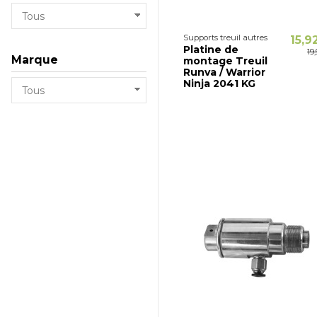
Supports treuil autres
15,9
Platine de
19
Marque
montage Treuil
Runva / Warrior
Ninja 2041 KG