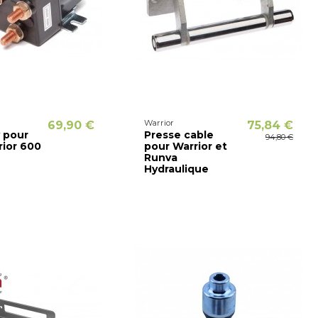
Warrior
69,90 €
75,84 €
v pour
Presse cable
94,80 €
rior 600
pour Warrior et
Runva
Hydraulique