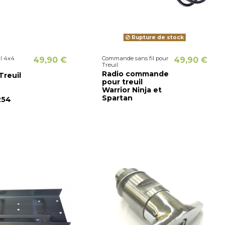
Rupture de stock
il 4x4
Commande sans fil pour
49,90 €
49,90 €
Treuil
e
Radio commande
reuil
pour treuil
Warrior Ninja et
Spartan
254