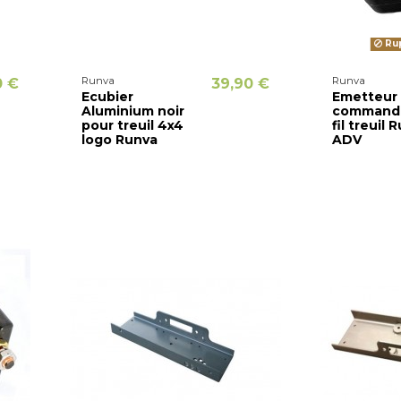
Rup
Runva
Runva
0 €
39,90 €
Ecubier
Emetteur
Aluminium noir
commande
pour treuil 4x4
fil treuil 
logo Runva
ADV