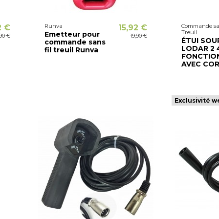
Runva
Commande san
2 €
15,92 €
Treuil
Emetteur pour
,90 €
19,90 €
ÉTUI SOU
commande sans
LODAR 2 
fil treuil Runva
FONCTIO
AVEC CO
Exclusivité w