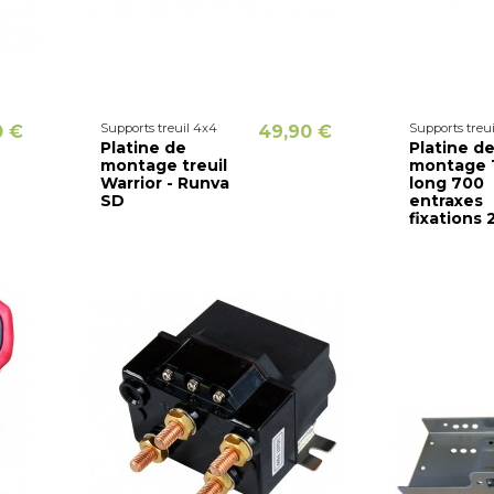
Supports treuil 4x4
Supports treu
0 €
49,90 €
Platine de
Platine d
montage treuil
montage T
Warrior - Runva
long 700
SD
entraxes
fixations 