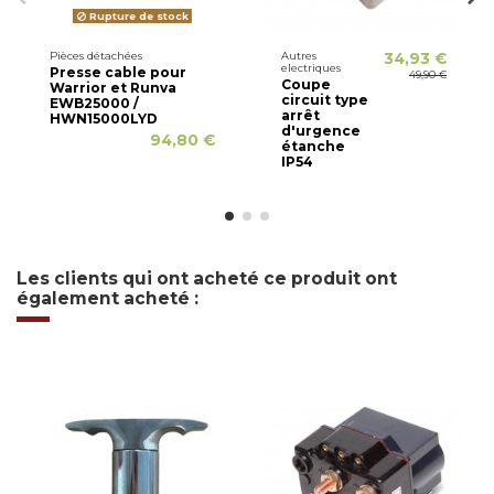
Rupture de stock
Pièces détachées
Autres
34,93 €
electriques
Presse cable pour
49,90 €
Coupe
Warrior et Runva
circuit type
EWB25000 /
arrêt
HWN15000LYD
d'urgence
94,80 €
étanche
IP54
Les clients qui ont acheté ce produit ont
également acheté :