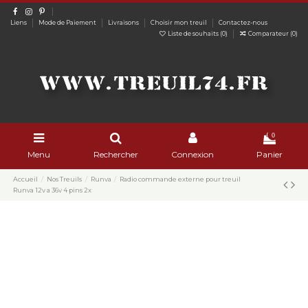
Liens
Mode de Paiement
Livraisons
Choisir mon treuil
Contactez-nous
Liste de souhaits (
0
)
Comparateur (
0
)
0
Menu
Rechercher
Connexion
Panier
Accueil
Nos Treuils
Runva
Radio commande externe pour treuil
Runva 12v a 36v 4 pins 2x