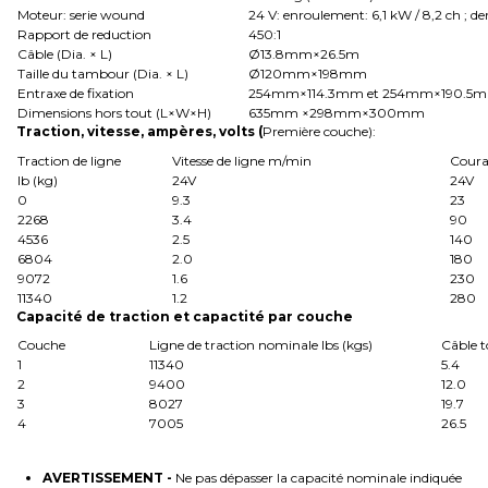
Moteur: serie wound
24 V: enroulement: 6,1 kW / 8,2 ch ; de
Rapport de reduction
450:1
Câble (Dia. × L)
Ø13.8mm×26.5m
Taille du tambour (Dia. × L)
Ø120mm×198mm
Entraxe de fixation
254mm×114.3mm et 254mm×190.5
Dimensions hors tout (L×W×H)
635mm ×298mm×300mm
Traction, vitesse, ampères, volts (
Première couche):
Traction de ligne
Vitesse de ligne m/min
Coura
Ib (kg)
24V
24V
0
9.3
23
2268
3.4
90
4536
2.5
140
6804
2.0
180
9072
1.6
230
11340
1.2
280
Capacité de traction et capactité par couche
Couche
Ligne de traction nominale lbs (kgs)
Câble t
1
11340
5.4
2
9400
12.0
3
8027
19.7
4
7005
26.5
AVERTISSEMENT
-
Ne pas dépasser la capacité nominale indiquée