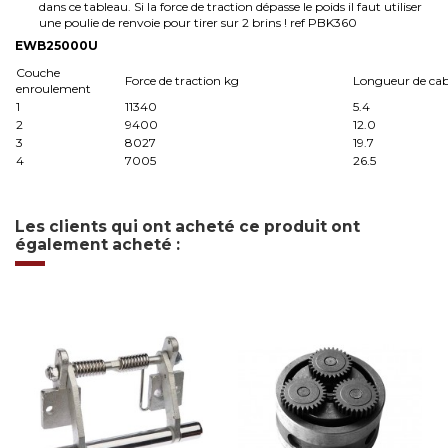
dans ce tableau. Si la force de traction dépasse le poids il faut utiliser
une poulie de renvoie pour tirer sur 2 brins ! ref PBK360
EWB25000U
Couche
Force de traction kg
Longueur de cab
enroulement
1
11340
5.4
2
9400
12.0
3
8027
19.7
4
7005
26.5
Les clients qui ont acheté ce produit ont
également acheté :