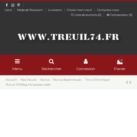
Liens
Mode de Paiement
Livraisons
Choisir mon treuil
Contactez-nous
Liste de souhaits (
0
)
Comparateur (
0
)
0
Menu
Rechercher
Connexion
Panier
Accueil
Nos Treuils
Runva
Runva dépanneuse
Treuil Electrique
Runva 11340kg 24v presse cable