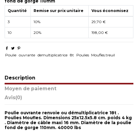
fond de gorge 110mm
Quantité
Remise sur prix unitaire
Vous économisez
3
10%
29,70 €
10
20%
198,00 €
Poulie
ouvrante
demultiplicatrice
8t
Poulies
Moufles.treuil
Description
Moyen de paiement
Avis
(0)
Poulie ouvrante renvoie ou démultiplicatrice 18t .
Poulies Moufles. Dimensions 25x12.5x5.8 cm. poids 4 kg
. Diamètre de câble maxi 16 mm. Diamètre de la poulie
fond de gorge 110mm. 40000 lbs