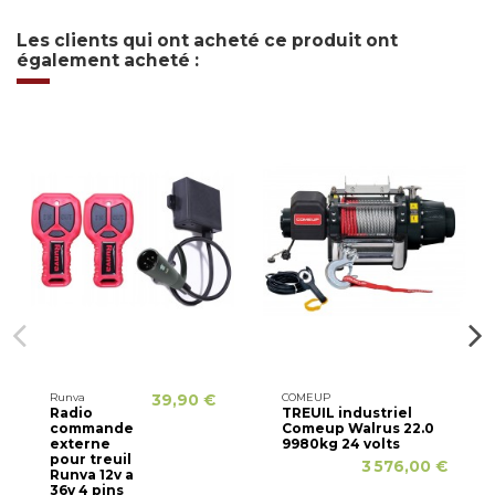
Les clients qui ont acheté ce produit ont
également acheté :
Runva
39,90 €
COMEUP
Radio
TREUIL industriel
commande
Comeup Walrus 22.0
externe
9980kg 24 volts
pour treuil
3 576,00 €
Runva 12v a
36v 4 pins