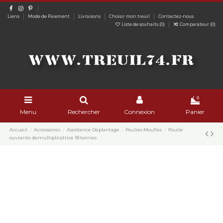
Liens
Mode de Paiement
Livraisons
Choisir mon treuil
Contactez-nous
Liste de souhaits (
0
)
Comparateur (
0
)
0
Menu
Rechercher
Connexion
Panier
Accueil
Accessoires
Assistance Deplantage
Poulies Moufles
Poulie
ouvrante demultiplicatrice 18 tonnes