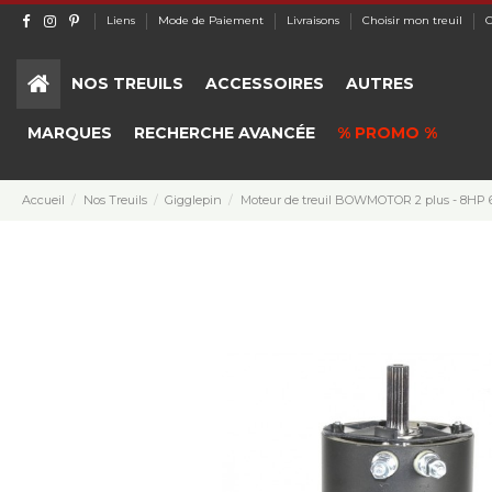
Liens
Mode de Paiement
Livraisons
Choisir mon treuil
C
NOS TREUILS
ACCESSOIRES
AUTRES
MARQUES
RECHERCHE AVANCÉE
% PROMO %
Accueil
Nos Treuils
Gigglepin
Moteur de treuil BOWMOTOR 2 plus - 8HP 6