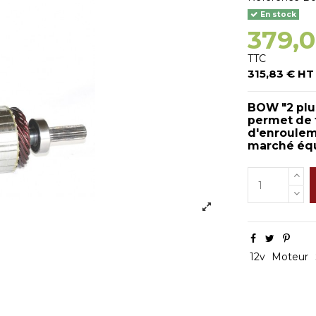
En stock
379,
TTC
315,83 € HT
BOW "2 plu
permet de f
d'enroulem
marché équ
12v
Moteur