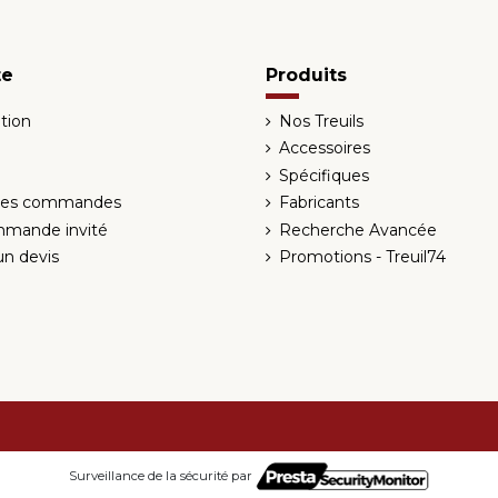
te
Produits
tion
Nos Treuils
Accessoires
Spécifiques
 des commandes
Fabricants
mmande invité
Recherche Avancée
n devis
Promotions - Treuil74
Surveillance de la sécurité par