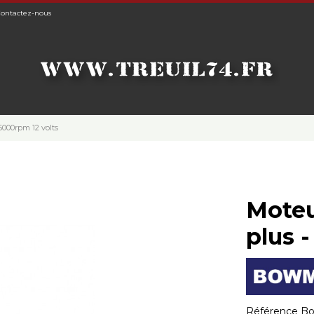
ontactez-nous
000rpm 12 volts
Moteu
plus 
Référence
Bo