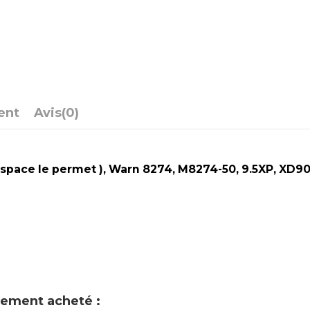
ent
Avis
(0)
ace le permet ), Warn 8274, M8274-50, 9.5XP, XD90
alement acheté :