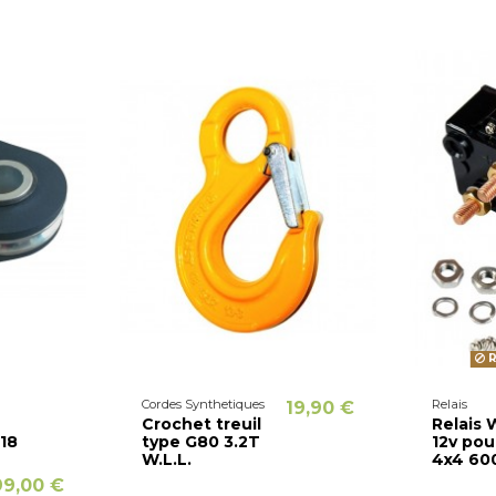
R
Cordes Synthetiques
Relais
19,90 €
Crochet treuil
Relais 
 18
type G80 3.2T
12v pour
W.L.L.
4x4 60
99,00 €