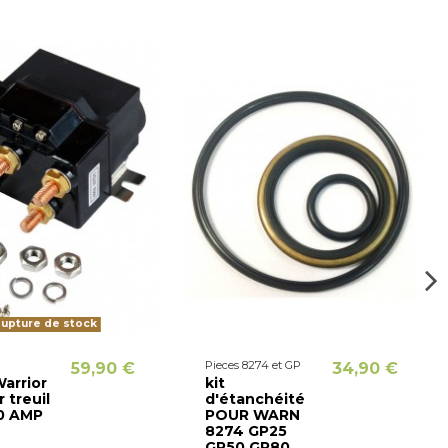
upture de stock
Pieces 8274 et GP
59,90 €
34,90 €
Warrior
kit
 treuil
d'étanchéité
0 AMP
POUR WARN
8274 GP25
GP50 GP80