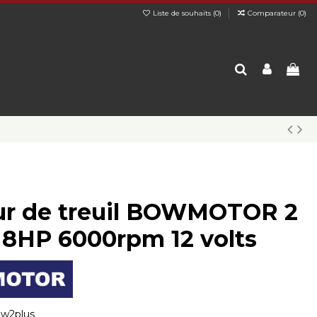
Liste de souhaits (
0
)
Comparateur (
0
)
r de treuil BOWMOTOR 2
- 8HP 6000rpm 12 volts
w2plus