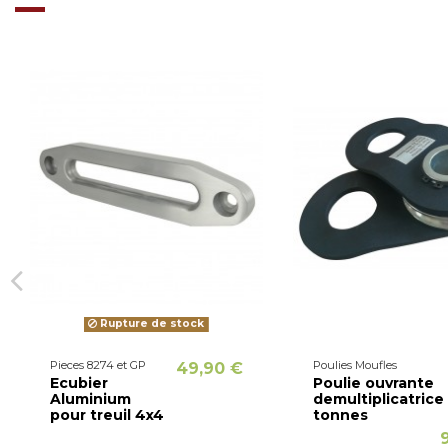
Rupture de stock
Pieces 8274 et GP
Poulies Moufles
49,90 €
Ecubier
Poulie ouvrante
Aluminium
demultiplicatrice
pour treuil 4x4
tonnes