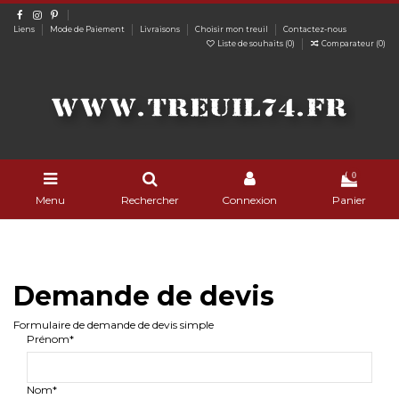
Liens
Mode de Paiement
Livraisons
Choisir mon treuil
Contactez-nous
Liste de souhaits (
0
)
Comparateur (
0
)
0
Menu
Rechercher
Connexion
Panier
Demande de devis
Formulaire de demande de devis simple
Prénom*
Nom*