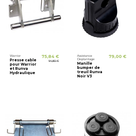
Warrior
75,84 €
Assistance
79,00 €
Deplantage
Presse cable
94,80 €
Manille
pour Warrior
bumper de
et Runva
treuil Runva
Hydraulique
Noir V3