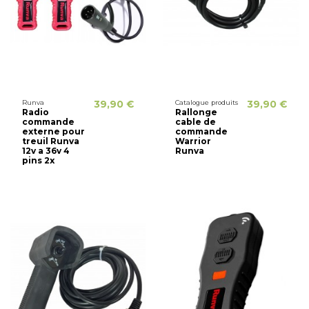
Runva
39,90 €
Catalogue produits
39,90 €
Radio
Rallonge
commande
cable de
externe pour
commande
treuil Runva
Warrior
12v a 36v 4
Runva
pins 2x