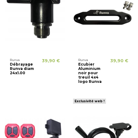
Runva
39,90 €
Runva
39,90 €
Débrayage
Ecubier
Runva diam
Aluminium
24x1.00
noir pour
treuil 4x4
logo Runva
Exclusivité web !