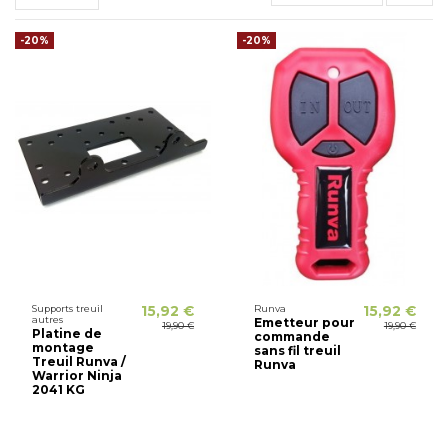
-20%
-20%
Supports treuil
15,92 €
Runva
15,92 €
autres
Emetteur pour
19,90 €
19,90 €
Platine de
commande
montage
sans fil treuil
Treuil Runva /
Runva
Warrior Ninja
2041 KG