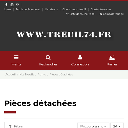
Liens
Mode de Paiement
Livraisons
Choisir mon treuil
Contactez-nous
Liste de souhaits (
0
)
Comparateur (
0
)
0
Menu
Rechercher
Connexion
Panier
Accueil
Nos Treuils
Runva
Pièces détachées
Pièces détachées
Filtrer
Prix, croissant
24