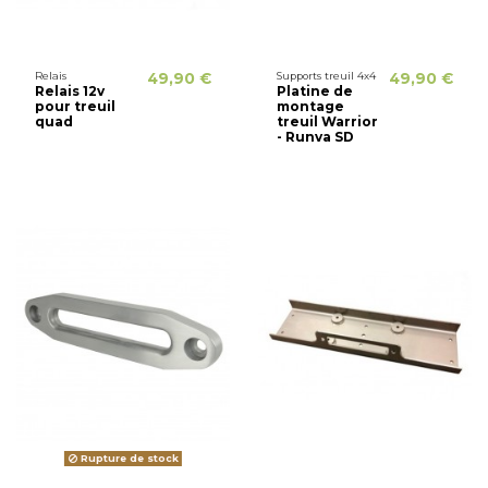
Relais
49,90 €
Supports treuil 4x4
49,90 €
Relais 12v
Platine de
pour treuil
montage
quad
treuil Warrior
- Runva SD
Rupture de stock