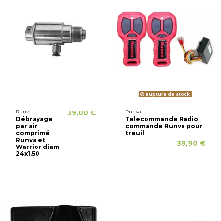
Rupture de stock
Runva
39,00 €
Runva
Débrayage
Telecommande Radio
par air
commande Runva pour
comprimé
treuil
Runva et
39,90 €
Warrior diam
24x1.50