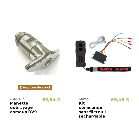
Rupture de stock
COMEUP
63,84 €
Runva
69,48 €
Manette
Kit
débrayage
commande
comeup DV9
sans fil treuil
rechargable