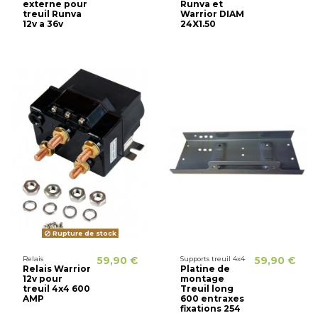
externe pour
Runva et
treuil Runva
Warrior DIAM
12v a 36v
24X1.50
Rupture de stock
Relais
59,90 €
Supports treuil 4x4
59,90 €
Relais Warrior
Platine de
12v pour
montage
treuil 4x4 600
Treuil long
AMP
600 entraxes
fixations 254