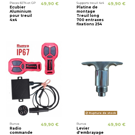
Pieces 8274 et GP
49,90 €
Supports treuil 4x4
49,90 €
Ecubier
Platine de
Aluminium
montage
pour treuil
Treuil long
4x4
700 entraxes
fixations 254
Rupture de stock
Runva
49,90 €
Runva
49,90 €
Radio
Levier
commande
d'embrayage