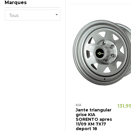
Marques
KIA
131,9
Jante triangular
grise KIA
SORENTO apres
11/09 XM 7X17
deport 18