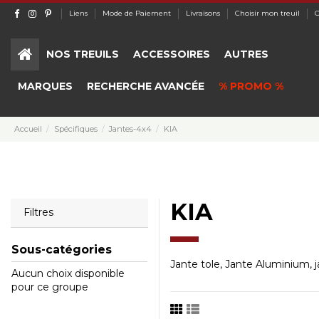
Liens
Mode de Paiement
Livraisons
Choisir mon treuil
C
NOS TREUILS
ACCESSOIRES
AUTRES
MARQUES
RECHERCHE AVANCÉE
% PROMO %
Accueil
Spécifiques
Jantes-4x4
KIA
KIA
Filtres
Sous-catégories
Jante tole, Jante Aluminium, j
Aucun choix disponible
pour ce groupe