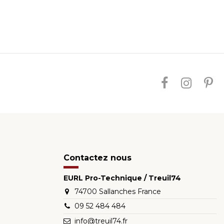
Contactez nous
EURL Pro-Technique / Treuil74
74700 Sallanches France
09 52 484 484
info@treuil74.fr