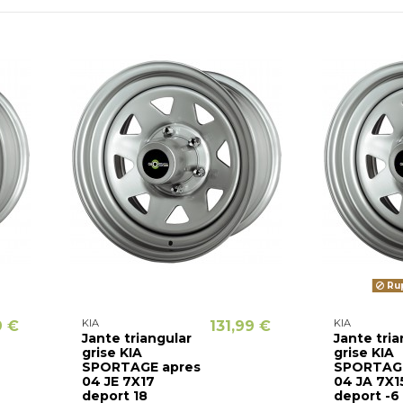
Rup
KIA
KIA
9 €
131,99 €
Jante triangular
Jante tria
grise KIA
grise KIA
SPORTAGE apres
SPORTAGE
04 JE 7X17
04 JA 7X1
deport 18
deport -6