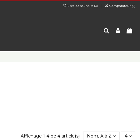
Liste de souhaits (
0
)
Comparateur (
0
)
Affichage 1-4 de 4 article(s)
Nom, A à Z
4