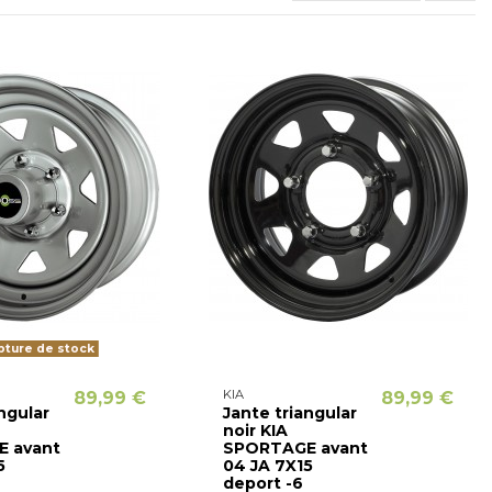
ture de stock
KIA
89,99 €
89,99 €
ngular
Jante triangular
noir KIA
 avant
SPORTAGE avant
5
04 JA 7X15
deport -6