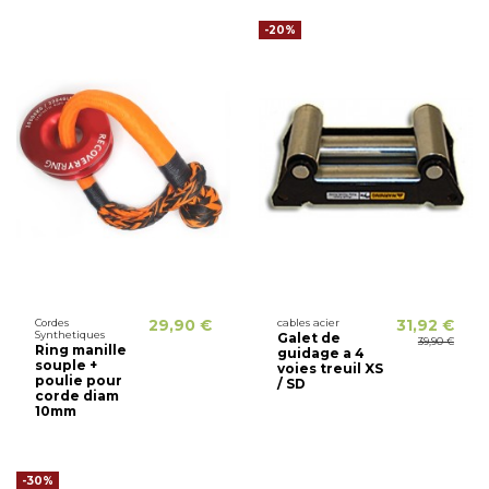
-20%
Cordes
29,90 €
cables acier
31,92 €
Synthetiques
Galet de
39,90 €
Ring manille
guidage a 4
souple +
voies treuil XS
poulie pour
/ SD
corde diam
10mm
-30%