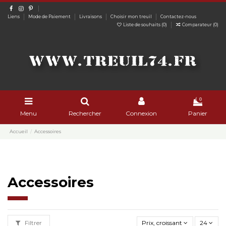
Liens
Mode de Paiement
Livraisons
Choisir mon treuil
Contactez-nous
Liste de souhaits (
0
)
Comparateur (
0
)
0
Menu
Rechercher
Connexion
Panier
Accueil
Accessoires
Accessoires
Filtrer
Prix, croissant
24