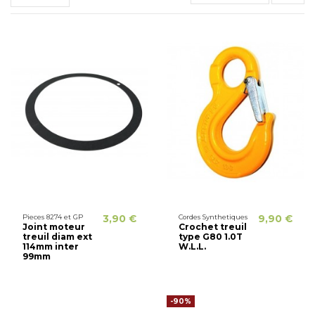
Pieces 8274 et GP
3,90 €
Cordes Synthetiques
9,90 €
Joint moteur
Crochet treuil
treuil diam ext
type G80 1.0T
114mm inter
W.L.L.
99mm
-90%