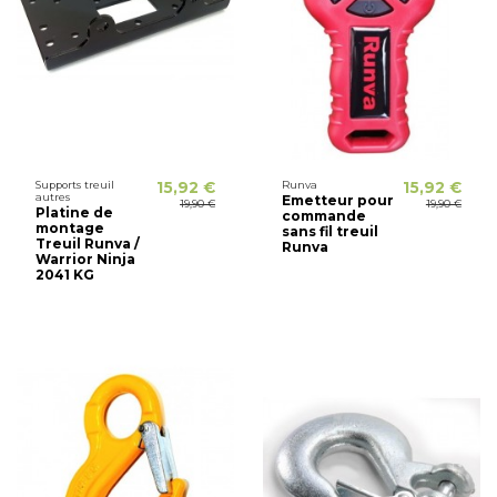
Supports treuil
15,92 €
Runva
15,92 €
autres
Emetteur pour
19,90 €
19,90 €
Platine de
commande
montage
sans fil treuil
Treuil Runva /
Runva
Warrior Ninja
2041 KG