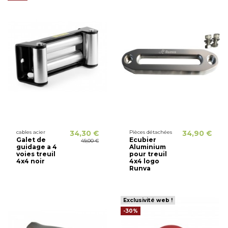
cables acier
34,30 €
Pièces détachées
34,90 €
Galet de
Ecubier
49,00 €
guidage a 4
Aluminium
voies treuil
pour treuil
4x4 noir
4x4 logo
Runva
Exclusivité web !
-30%