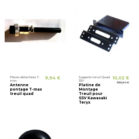
Piéces détachées T-
9,94 €
Supports treuil Quad
10,02 €
max
SSV
100,24 €
Antenne
Platine de
pontage T-max
Montage
treuil quad
Treuil pour
SSV Kawasaki
Teryx