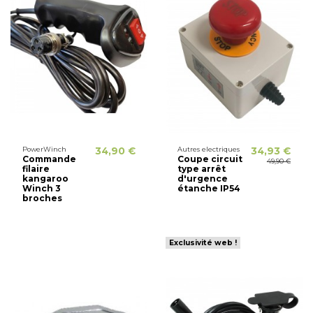
PowerWinch
34,90 €
Autres electriques
34,93 €
Commande
Coupe circuit
49,90 €
filaire
type arrêt
kangaroo
d'urgence
Winch 3
étanche IP54
broches
Exclusivité web !