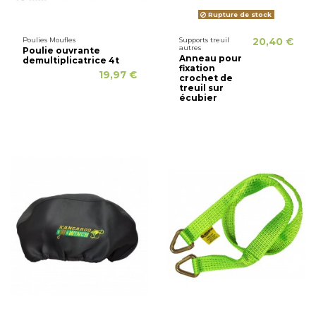
Rupture de stock
Poulies Moufles
Supports treuil
20,40 €
autres
Poulie ouvrante
Anneau pour
demultiplicatrice 4t
fixation
19,97 €
crochet de
treuil sur
écubier