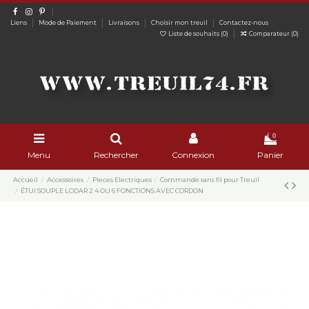
Liens
Mode de Paiement
Livraisons
Choisir mon treuil
Contactez-nous
Liste de souhaits (
0
)
Comparateur (
0
)
0
Menu
Rechercher
Connexion
Panier
Accueil
Accessoires
Pieces Electriques
Commande sans fil pour Treuil
ÉTUI SOUPLE LODAR 2 4 OU 6 FONCTIONS AVEC CORDON