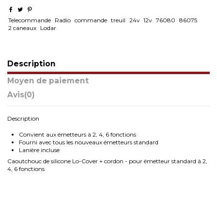
Telecommande
Radio
commande
treuil
24v
12v
76080
86075
2 caneaux
Lodar
Description
Moyen de paiement
Avis
(0)
Description
Convient aux émetteurs à 2, 4, 6 fonctions
Fourni avec tous les nouveaux émetteurs standard
Lanière incluse
Caoutchouc de silicone Lo-Cover + cordon - pour émetteur standard à 2,
4, 6 fonctions