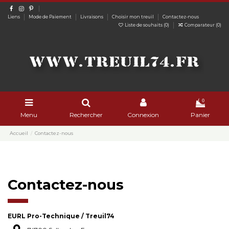
Liens
Mode de Paiement
Livraisons
Choisir mon treuil
Contactez-nous
Liste de souhaits (
0
)
Comparateur (
0
)
0
Menu
Rechercher
Connexion
Panier
Accueil
Contactez-nous
Contactez-nous
EURL Pro-Technique / Treuil74