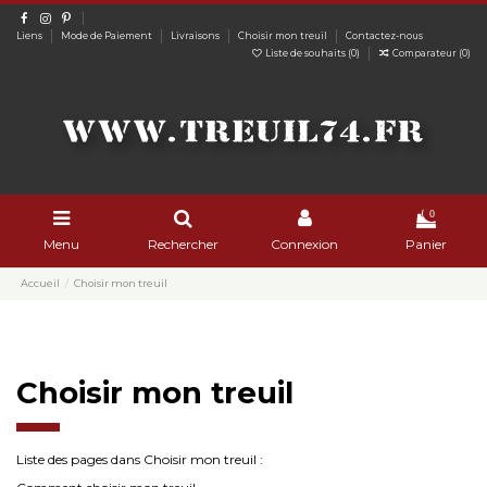
Liens
Mode de Paiement
Livraisons
Choisir mon treuil
Contactez-nous
Liste de souhaits (
0
)
Comparateur (
0
)
0
Menu
Rechercher
Connexion
Panier
Accueil
Choisir mon treuil
Choisir mon treuil
Liste des pages dans Choisir mon treuil :