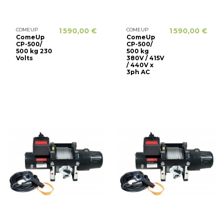
COMEUP
1 590,00 €
COMEUP
1 590,00 €
ComeUp
ComeUp
CP-500/
CP-500/
500 kg 230
500 kg
Volts
380V / 415V
/ 440V x
3ph AC