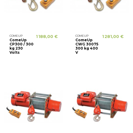
COMEUP
1 188,00 €
COMEUP
1 281,00 €
ComeUp
ComeUp
CP300 / 300
CWG 30075
kg 230
300 kg 400
Volts
V