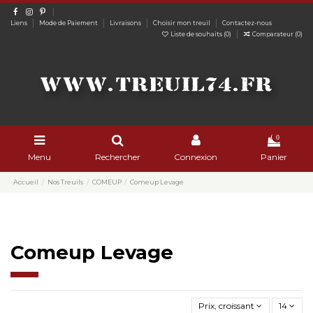
Liens
Mode de Paiement
Livraisons
Choisir mon treuil
Contactez-nous
Liste de souhaits (
0
)
Comparateur (
0
)
0
Menu
Rechercher
Connexion
Panier
Accueil
Nos Treuils
COMEUP
Comeup Levage
Comeup Levage
Prix, croissant
14