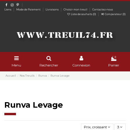
Liens
Mode de Paiement
Livraisons
Choisir mon treuil
Contactez-nous
Liste de souhaits (
0
)
Comparateur (
0
)
0
Menu
Rechercher
Connexion
Panier
Accueil
Nos Treuils
Runva
Runva Levage
Runva Levage
Prix, croissant
3