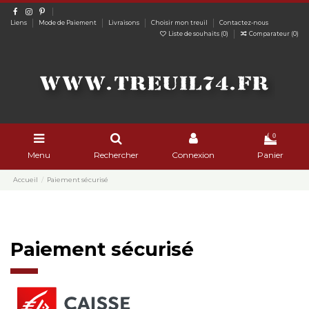
Liens
Mode de Paiement
Livraisons
Choisir mon treuil
Contactez-nous
Liste de souhaits (
0
)
Comparateur (
0
)
0
Menu
Rechercher
Connexion
Panier
Accueil
Paiement sécurisé
Paiement sécurisé