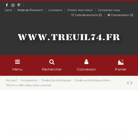
Liens
Mode de Paiement
Livraisons
Choisir mon treuil
Contactez-nous
Liste de souhaits (
0
)
Comparateur (
0
)
0
Menu
Rechercher
Connexion
Panier
Accueil
Accessoires
Cordes Synthetiques
Corde synthétique diam.
10mm x 28m bleu avec crochet