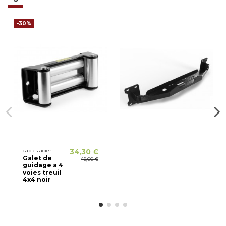
-30%
cables acier
34,30 €
Galet de
49,00 €
guidage a 4
voies treuil
4x4 noir