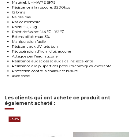
Matériel: UHMWPE SK75
Résistance à la rupture: 8200kgs
12 brins
Ne plie pas
Pas de mémoire
Poids: ~ 2,2 kg
Point de fusion: 144 ℃ - 152 ℃
Extensibilité: max. 3%
Manipulation facile
Résistant aux UV: très bon
Récupération d'humidité: aucune
Attaque par l'eau: aucune
Résistance aux acides et aux alcalins: excellente
Résistance à la plupart des produits chimiques: excellente
Protection contre la chaleur et l'usure
avec cosse
Les clients qui ont acheté ce produit ont
également acheté :
-30%