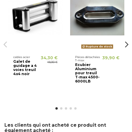
Rupture de stock
cables acier
34,30 €
Piéces détachées
39,90 €
T-max
Galet de
49,00 €
Ecubier
guidage a 4
Aluminium
voies treuil
pour treuil
4x4 noir
T-max 4500-
6000LB
Les clients qui ont acheté ce produit ont
également acheté :