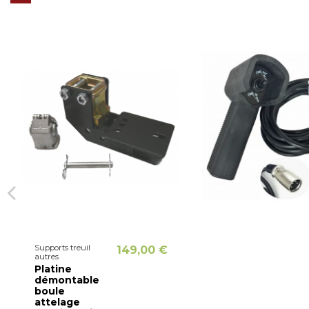
Supports treuil
149,00 €
autres
Platine
démontable
boule
attelage