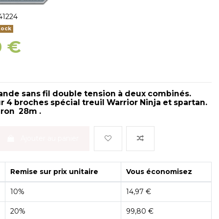
1224
tock
0 €
de sans fil double tension à deux combinés.
4 broches spécial treuil Warrior Ninja et spartan.
iron 28m .
Ajouter au panier
Remise sur prix unitaire
Vous économisez
10%
14,97 €
20%
99,80 €