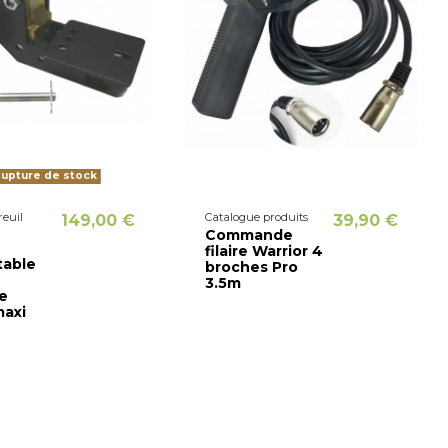
upture de stock
reuil
Catalogue produits
149,00 €
39,90 €
Commande
filaire Warrior 4
able
broches Pro
3.5m
ge
maxi