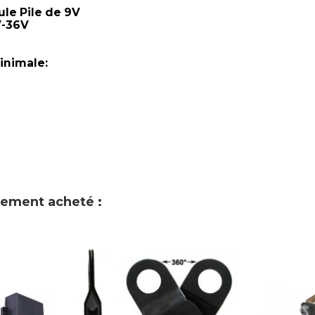
le Pile de 9V
V-36V
inimale:
alement acheté :