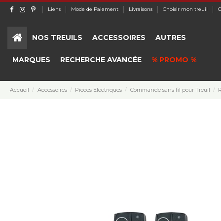
Liens
Mode de Paiement
Livraisons
Choisir mon treuil
C
NOS TREUILS
ACCESSOIRES
AUTRES
MARQUES
RECHERCHE AVANCÉE
% PROMO %
Accueil
Accessoires
Pieces Electriques
Commande sans fil pour Treuil
R