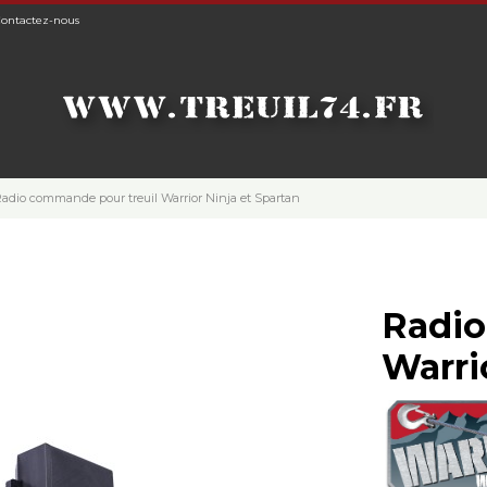
ontactez-nous
adio commande pour treuil Warrior Ninja et Spartan
Radio
Warri