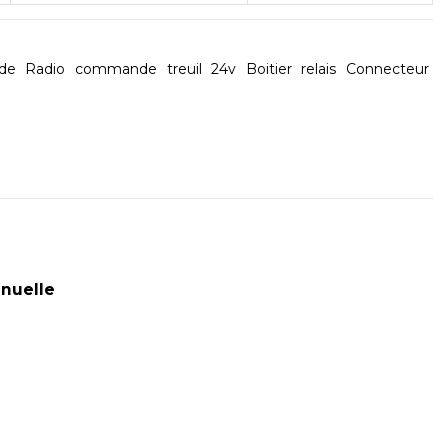
de
Radio
commande
treuil
24v
Boitier
relais
Connecteur
anuelle