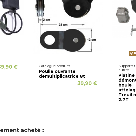
R
Catalogue produits
Supports t
39,90 €
autres
Poulie ouvrante
Platine
demultiplicatrice 8t
démont
39,90 €
boule
attela
Treuil 
2.7T
alement acheté :