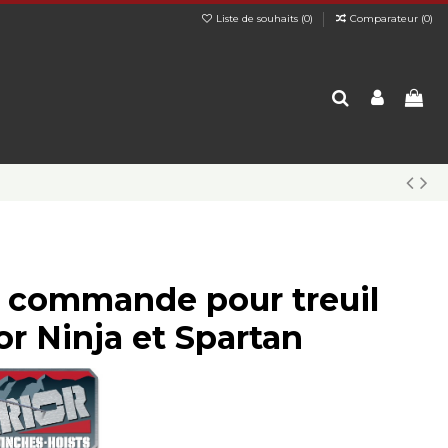
Liste de souhaits (
0
)
Comparateur (
0
)
 commande pour treuil
or Ninja et Spartan