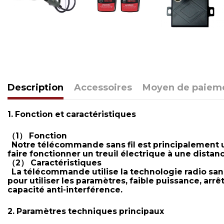
Description
Accessoires
Moyen de paiem
1. Fonction et caractéristiques
（1） Fonction
Notre télécommande sans fil est principalement u
faire fonctionner un treuil électrique à une dista
（2） Caractéristiques
La télécommande utilise la technologie radio sans 
pour utiliser les paramètres, faible puissance, ar
capacité anti-interférence.
2. Paramètres techniques principaux