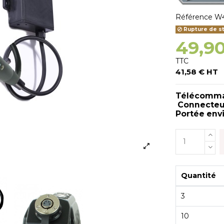
Référence
W4
Rupture de s
49,9
TTC
41,58 € HT
Télécomman
Connecteur 
Portée env
Quantité
3
10