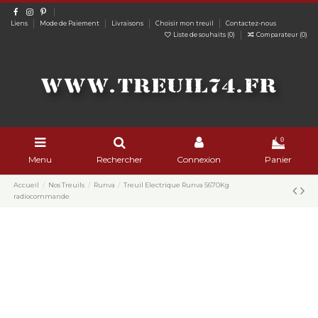
Liens
Mode de Paiement
Livraisons
Choisir mon treuil
Contactez-nous
Liste de souhaits (
0
)
Comparateur (
0
)
0
Menu
Rechercher
Connexion
Panier
Accueil
Nos Treuils
Runva
Treuil Electrique Runva 5670Kg
radiocommande