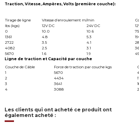
Traction, Vitesse, Ampères, Volts (première couche):
Tirage de ligne
Vitesse d’enroulement m/min
C
Ibs (kgs)
12V DC
24V DC
1
0
10.0
10.6
75
1361
4.8
5.3
1
2722
3.5
4.1
2
4082
2.5
3.1
3
5670
1.6
1.9
4
Ligne d
e traction et Capacité par couche
Couche de Câble
Force de traction par couche kgs
1
5670
4
2
4434
1
3
3641
1
4
3088
2
Les clients qui ont acheté ce produit ont
également acheté :