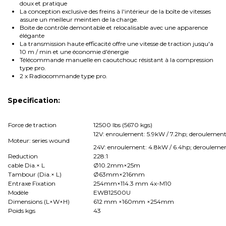
doux et pratique
La conception exclusive des freins à l'intérieur de la boîte de vitesses
assure un meilleur meintien de la charge.
Boite de contrôle demontable et relocalisable avec une apparence
élégante
La transmission haute efficacité offre une vitesse de traction jusqu'a
10 m / min et une économie d'énergie
Télécommande manuelle en caoutchouc résistant à la compression
type pro.
2 x Radiocommande type pro.
Specification:
Force de traction
12500 lbs (5670 kgs)
12V: enroulement: 5.9kW / 7.2hp; deroulement
Moteur: series wound
24V: enroulement: 4.8kW / 6.4hp; deroulemen
Reduction
228:1
cable Dia.× L
Ø10.2mm×25m
Tambour (Dia.× L)
Ø63mm×216mm
Entraxe Fixation
254mm×114.3 mm 4x-M10
Modèle
EWB12500U
Dimensions (L×W×H)
612 mm ×160mm ×254mm
Poids kgs
43