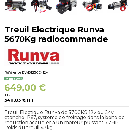
Treuil Electrique Runva
5670Kg radiocommande
Référence
EWB12500-12v
En stock
649,00 €
TTC
540,83 € HT
Treuil Electique Runva de 5700KG 12v ou 24v
etanche IP67, systeme de freinage dans la boite de
reduction acoupler a un moteur puissant 7.2HP.
Poids du treuil 43kg.