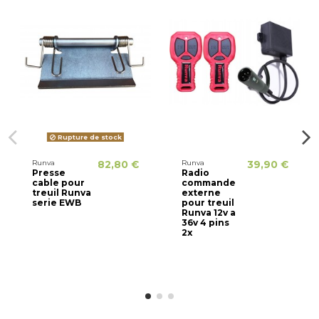
Rupture de stock
Runva
82,80 €
Runva
39,90 €
Presse
Radio
cable pour
commande
treuil Runva
externe
serie EWB
pour treuil
Runva 12v a
36v 4 pins
2x