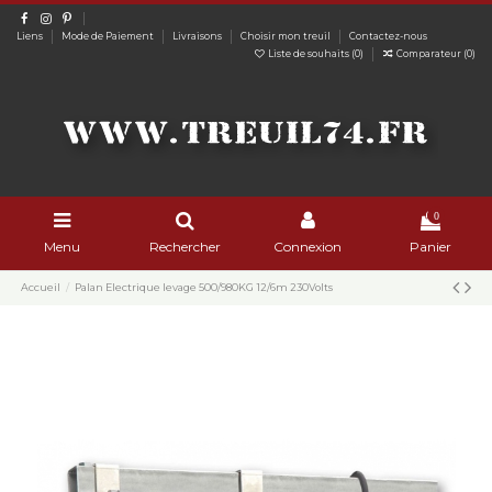
Liens
Mode de Paiement
Livraisons
Choisir mon treuil
Contactez-nous
Liste de souhaits (
0
)
Comparateur (
0
)
0
Menu
Rechercher
Connexion
Panier
Accueil
Palan Electrique levage 500/980KG 12/6m 230Volts