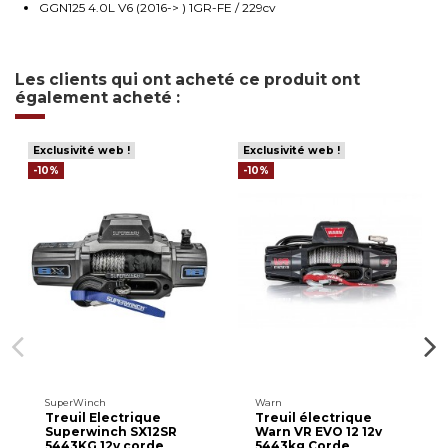
GGN125 4.0L V6 (2016-> ) 1GR-FE / 229cv
Les clients qui ont acheté ce produit ont
également acheté :
Exclusivité web !
Exclusivité web !
-10%
-10%
SuperWinch
Warn
Treuil Electrique
Treuil électrique
Superwinch SX12SR
Warn VR EVO 12 12v
5443KG 12v corde
5443kg Corde