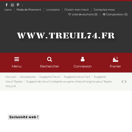
Liens
Mode de Paiement
Livraisons
Choisir mon treuil
Contactez-nous
Liste de souhaits (
0
)
Comparateur (
0
)
0
Menu
Rechercher
Connexion
Panier
Accueil
Accessoires
Supports Treuil
Supports treuil 4x4
Supports
treuil Toyota
Support de treuil intégrée au pare-chocs d'origine pour Toyota
Hilux R
Exclusivité web !