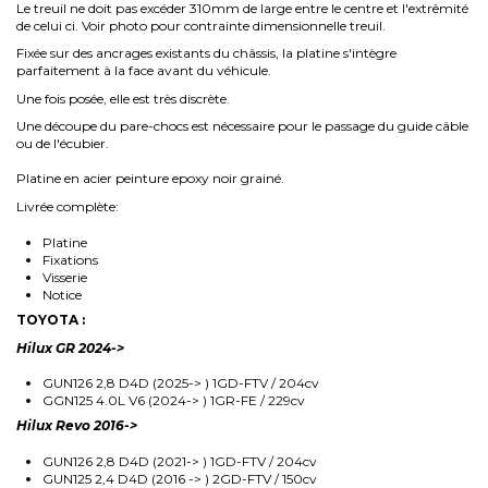
Le treuil ne doit pas excéder 310mm de large entre le centre et l'extrêmité
de celui ci. Voir photo pour contrainte dimensionnelle treuil.
Fixée sur des ancrages existants du châssis, la platine s'intègre
parfaitement à la face avant du véhicule.
Une fois posée, elle est très discrète.
Une découpe du pare-chocs est nécessaire pour le passage du guide câble
ou de l'écubier.
Platine en acier peinture epoxy noir grainé.
Livrée complète:
Platine
Fixations
Visserie
Notice
TOYOTA :
Hilux GR 2024->
GUN126 2,8 D4D (2025-> ) 1GD-FTV / 204cv
GGN125 4.0L V6 (2024-> ) 1GR-FE / 229cv
Hilux Revo 2016->
GUN126 2,8 D4D (2021-> ) 1GD-FTV / 204cv
GUN125 2,4 D4D (2016 -> ) 2GD-FTV / 150cv