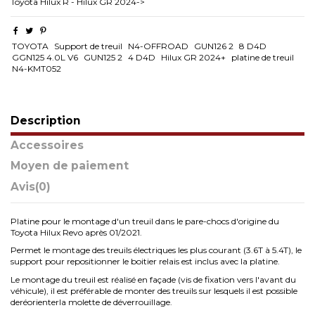
Toyota Hilux R - Hilux GR 2024->
TOYOTA
Support de treuil
N4-OFFROAD
GUN126 2
8 D4D
GGN125 4.0L V6
GUN125 2
4 D4D
Hilux GR 2024+
platine de treuil
N4-KMT052
Description
Accessoires
Moyen de paiement
Avis
(0)
Platine pour le montage d'un treuil dans le pare-chocs d'origine du
Toyota Hilux Revo après 01/2021.
Permet le montage des treuils électriques les plus courant (3.6T à 5.4T), le
support pour repositionner le boitier relais est inclus avec la platine.
Le montage du treuil est réalisé en façade (vis de fixation vers l'avant du
véhicule), il est préférable de monter des treuils sur lesquels il est possible
deréorienterla molette de déverrouillage.