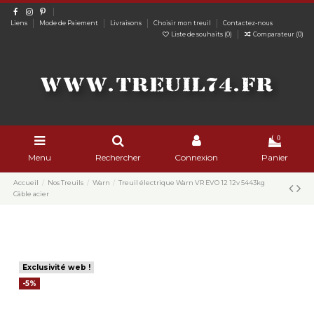
Liens
Mode de Paiement
Livraisons
Choisir mon treuil
Contactez-nous
Liste de souhaits (
0
)
Comparateur (
0
)
0
Menu
Rechercher
Connexion
Panier
Accueil
Nos Treuils
Warn
Treuil électrique Warn VR EVO 12 12v 5443kg
Câble acier
Exclusivité web !
-5%