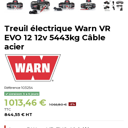
Treuil électrique Warn VR
EVO 12 12v 5443kg Câble
acier
Référence
103254
Livraison 3 a 5 jours
1 013,46 €
1 066,80 €
-5%
TTC
844,55 € HT