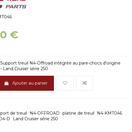
MT046
00 €
T
upport treuil N4-Offroad intégrée au pare-chocs d'origine
 Land Cruiser série 250
Ajouter au panier
port de treuil
N4-OFFROAD
platine de treuil
N4-KMT046
D4-D
Land Cruiser série 250