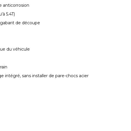
 anticorrosion
'à 5.4T)
t gabarit de découpe
que du véhicule
rain
e intégré, sans installer de pare-chocs acier