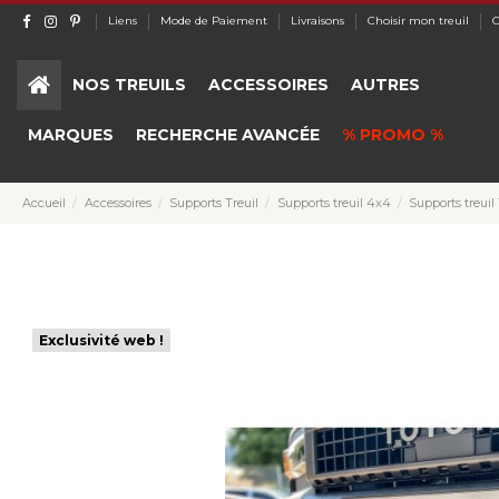
Liens
Mode de Paiement
Livraisons
Choisir mon treuil
C
NOS TREUILS
ACCESSOIRES
AUTRES
MARQUES
RECHERCHE AVANCÉE
% PROMO %
Accueil
Accessoires
Supports Treuil
Supports treuil 4x4
Supports treuil
Exclusivité web !