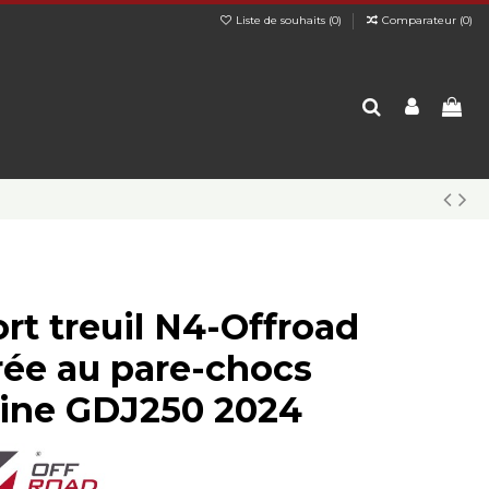
Liste de souhaits (
0
)
Comparateur (
0
)
rt treuil N4-Offroad
rée au pare-chocs
gine GDJ250 2024