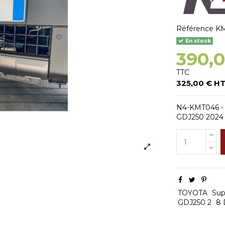
Référence
K
En stock
390,
TTC
325,00 € H
N4-KMT046 - S
GDJ250 2024 -
TOYOTA
Sup
GDJ250 2
8 