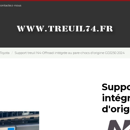
ontactez-nous
 Toyota
Support treuil N4-Offroad intégrée au pare-chocs d'origine GDJ250 2024
Suppo
intég
d'ori