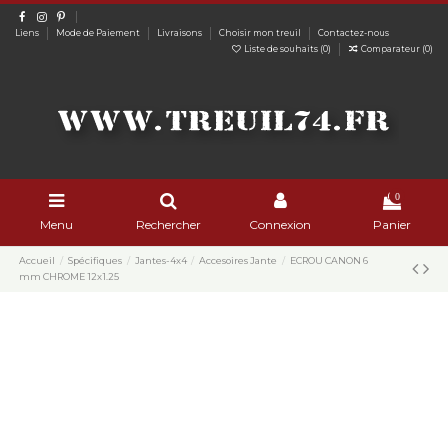
Liens
Mode de Paiement
Livraisons
Choisir mon treuil
Contactez-nous
Liste de souhaits (
0
)
Comparateur (
0
)
0
Menu
Rechercher
Connexion
Panier
Accueil
Spécifiques
Jantes-4x4
Accesoires Jante
ECROU CANON 6
mm CHROME 12x1.25