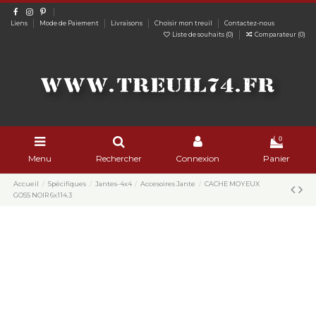
Liens
Mode de Paiement
Livraisons
Choisir mon treuil
Contactez-nous
Liste de souhaits (
0
)
Comparateur (
0
)
0
Menu
Rechercher
Connexion
Panier
Accueil
Spécifiques
Jantes-4x4
Accesoires Jante
CACHE MOYEUX
GOSS NOIR 6x114.3