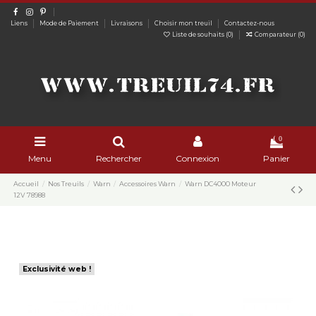
Liens
Mode de Paiement
Livraisons
Choisir mon treuil
Contactez-nous
Liste de souhaits (
0
)
Comparateur (
0
)
0
Menu
Rechercher
Connexion
Panier
Accueil
Nos Treuils
Warn
Accessoires Warn
Warn DC4000 Moteur
12V 78988
Exclusivité web !