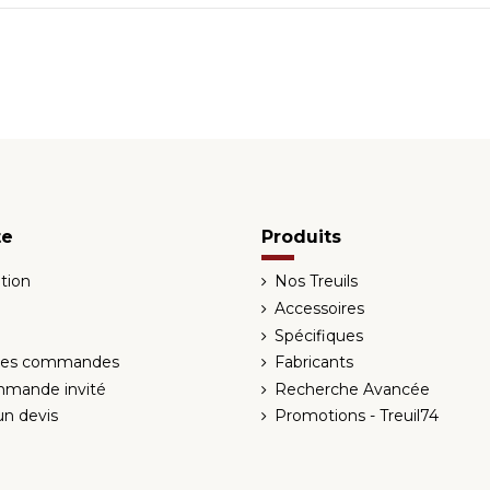
te
Produits
tion
Nos Treuils
Accessoires
Spécifiques
 des commandes
Fabricants
mmande invité
Recherche Avancée
n devis
Promotions - Treuil74