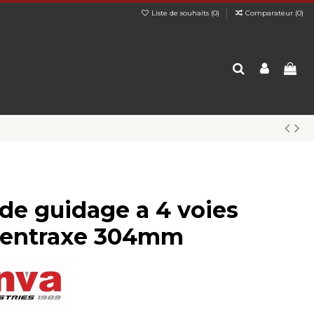
Liste de souhaits (
0
)
Comparateur (
0
)
 de guidage a 4 voies
l entraxe 304mm