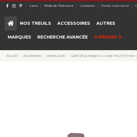
Liens
Mode de Paiement
Livraisons
Choisir mon treuil
C
NOS TREUILS
ACCESSOIRES
AUTRES
MARQUES
RECHERCHE AVANCÉE
% PROMO %
Accueil
Accessoires
cables acier
Galet de guidage a 4 voies treuil entrax