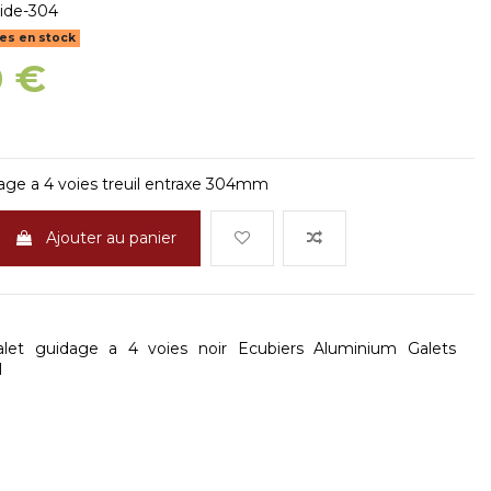
ide-304
les en stock
0 €
age a 4 voies treuil entraxe 304mm
Ajouter au panier
let
guidage
a
4
voies
noir
Ecubiers
Aluminium
Galets
l