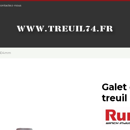
ontactez-nous
e 304mm
Galet
treui