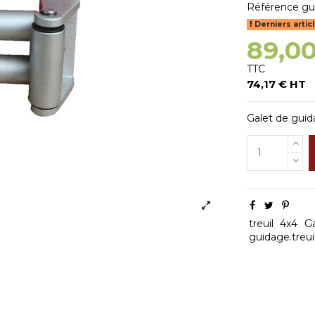
Référence
gu
Derniers artic
89,0
TTC
74,17 € HT
Galet de guid
treuil
4x4
Ga
guidage.treui