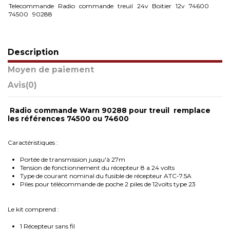
Telecommande
Radio
commande
treuil
24v
Boitier
12v
74600
74500
90288
Description
Moyen de paiement
Avis
(0)
Radio commande Warn 90288 pour treuil
remplace
les références 74500 ou 74600
Caractéristiques :
Portée de transmission jusqu'à 27m
Tension de fonctionnement du récepteur 8 a 24 volts
Type de courant nominal du fusible de récepteur ATC-7.5A
Piles pour télécommande de poche 2 piles de 12volts type 23
Le kit comprend :
1 Récepteur sans fil