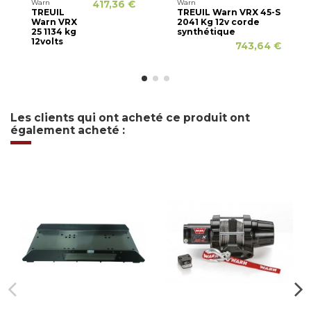
Warn
417,36 €
Warn
TREUIL
TREUIL Warn VRX 45-S
Warn VRX
2041 Kg 12v corde
25 1134 kg
synthétique
12volts
743,64 €
Les clients qui ont acheté ce produit ont
également acheté :