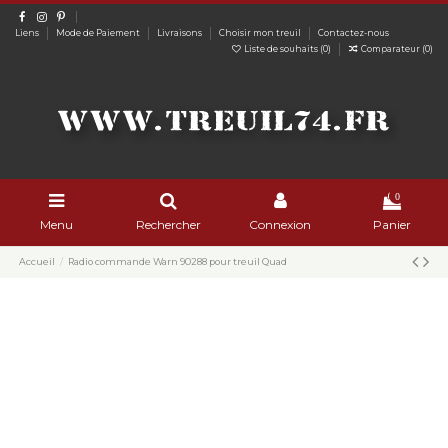
Liens
Mode de Paiement
Livraisons
Choisir mon treuil
Contactez-nous
Liste de souhaits (
0
)
Comparateur (
0
)
0
Menu
Rechercher
Connexion
Panier
Accueil
Radio commande Warn 90288 pour treuil Quad