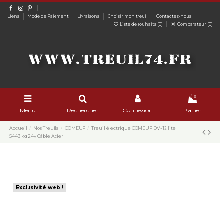
Liens
Mode de Paiement
Livraisons
Choisir mon treuil
Contactez-nous
Liste de souhaits (
0
)
Comparateur (
0
)
0
Menu
Rechercher
Connexion
Panier
Accueil
Nos Treuils
COMEUP
Treuil électrique COMEUP DV-12 lite
5443 kg 24v Câble Acier
Exclusivité web !