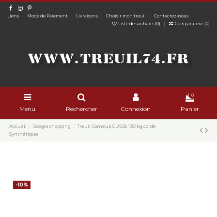
Liens
Mode de Paiement
Livraisons
Choisir mon treuil
Contactez-nous
Liste de souhaits (
0
)
Comparateur (
0
)
0
Menu
Rechercher
Connexion
Panier
Accueil
Google shopping
Treuil Comeup CUB3s 1361kg corde
Synthétique
-10%