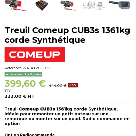
Treuil Comeup CUB3s 1361kg
corde Synthétique
Référence
WA-ATVCUB3S
Livraison 2 a 5 jours
399,60 €
444,00 €
-10%
TTC
333,00 € HT
Treuil
Comeup CUB3s 1361kg
corde Synthétique,
idéale pour remonter un petit bateau sur une
remorque ou monter sur un quad. Radio commande en
option
Option Radiocommande