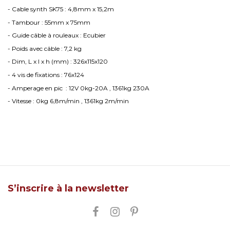
- Cable synth SK75 : 4,8mm x 15,2m
- Tambour : 55mm x 75mm
- Guide câble à rouleaux : Ecubier
- Poids avec câble : 7,2 kg
- Dim, L x l x h (mm) : 326x115x120
- 4 vis de fixations : 76x124
- Amperage en pic : 12V 0kg-20A , 1361kg 230A
- Vitesse : 0kg 6,8m/min , 1361kg 2m/min
S’inscrire à la newsletter