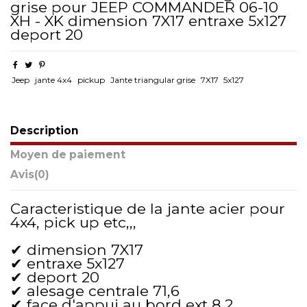
grise pour JEEP COMMANDER 06-10
XH - XK dimension 7X17 entraxe 5x127
deport 20
Jeep
jante 4x4
pickup
Jante triangular grise
7X17
5x127
Description
Moyen de paiement
Avis
(0)
Caracteristique de la jante acier pour
4x4, pick up etc,,,
✔ dimension 7X17
✔ entraxe 5x127
✔ deport 20
✔ alesage centrale 71,6
✔ face d'appui au bord ext 8,2