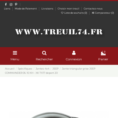
Liens
Mode de Paiement
Livraisons
Choisir mon treuil
Contactez-nous
Liste de souhaits (
0
)
Comparateur (
0
)
0
Menu
Rechercher
Connexion
Panier
Accueil
Spécifiques
Jantes-4x4
JEEP
Jante triangular grise JEEP
COMMANDER 06-10 XH - XK 7X17 deport 20